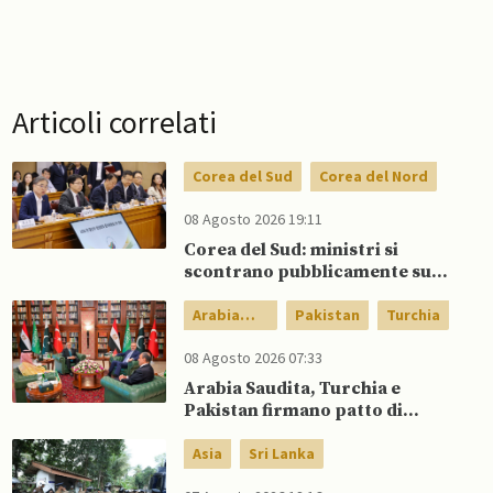
Articoli correlati
Corea del Sud
Corea del Nord
08 Agosto 2026 19:11
Corea del Sud: ministri si
scontrano pubblicamente su
politica con il Nord, mentre Lee
spinge per dialogo
Arabia
Pakistan
Turchia
Saudita
08 Agosto 2026 07:33
Arabia Saudita, Turchia e
Pakistan firmano patto di
difesa reciproca
Asia
Sri Lanka