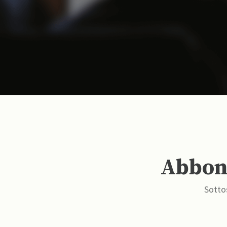
Abbona
Sottos