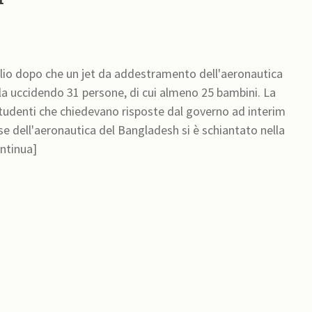
glio dopo che un jet da addestramento dell'aeronautica
la uccidendo 31 persone, di cui almeno 25 bambini. La
 studenti che chiedevano risposte dal governo ad interim
se dell'aeronautica del Bangladesh si è schiantato nella
ecedente, provocando un incendio [continua]