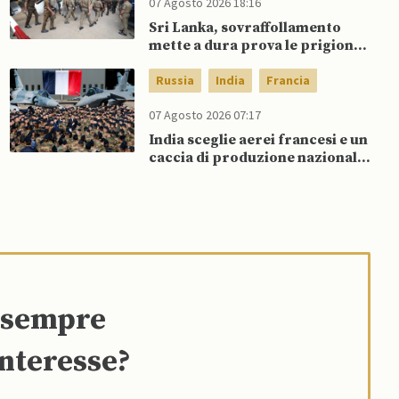
07 Agosto 2026 18:16
Sri Lanka, sovraffollamento
mette a dura prova le prigioni
portando a nuove rivolte: 3
morti e 23 feriti
Russia
India
Francia
07 Agosto 2026 07:17
India sceglie aerei francesi e un
caccia di produzione nazionale,
rifiutando offerta di Su-57 da
parte di Putin
e sempre
interesse?