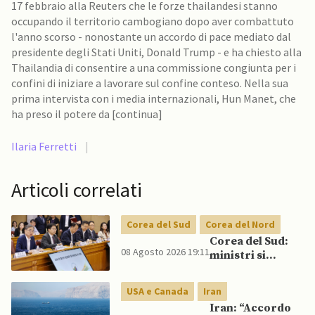
17 febbraio alla Reuters che le forze thailandesi stanno
occupando il territorio cambogiano dopo aver combattuto
l'anno scorso - nonostante un accordo di pace mediato dal
presidente degli Stati Uniti, Donald Trump - e ha chiesto alla
Thailandia di consentire a una commissione congiunta per i
confini di iniziare a lavorare sul confine conteso. Nella sua
prima intervista con i media internazionali, Hun Manet, che
ha preso il potere da [continua]
Ilaria Ferretti
|
Articoli correlati
Corea del Sud
Corea del Nord
Corea del Sud:
08 Agosto 2026 19:11
ministri si
scontrano
pubblicamente
USA e Canada
Iran
su politica con il
Iran: “Accordo
Nord, mentre