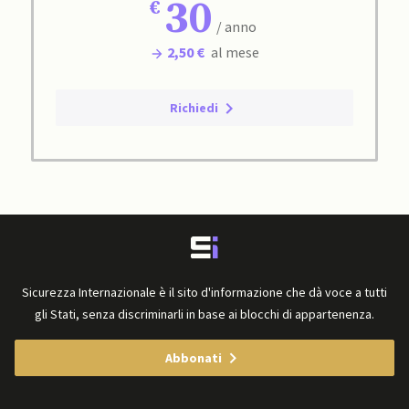
30
/ anno
2,50 €
al mese
Richiedi
Sicurezza Internazionale è il sito d'informazione che dà voce a tutti
gli Stati, senza discriminarli in base ai blocchi di appartenenza.
Abbonati