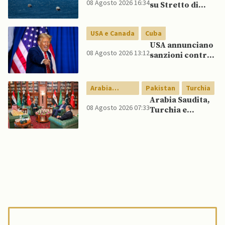
08 Agosto 2026 16:34
su Stretto di
Lee spinge per
Hormuz vicino,
dialogo
ma non aprirà il
USA e Canada
Cuba
canale”
USA annunciano
08 Agosto 2026 13:12
sanzioni contro
aziende cubane
Arabia
Pakistan
Turchia
Saudita
Arabia Saudita,
08 Agosto 2026 07:33
Turchia e
Pakistan firmano
patto di difesa
reciproca