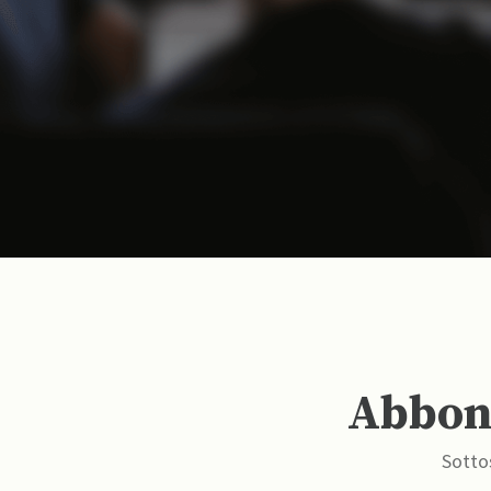
Abbona
Sottos