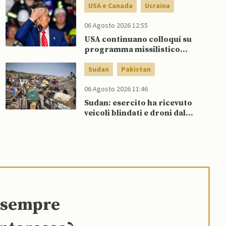
USA e Canada
Ucraina
06 Agosto 2026 12:55
USA continuano colloqui su
programma missilistico
Patriot in Ucraina, nonostante
dubbi di Trump, affermano
Sudan
Pakistan
fonti
06 Agosto 2026 11:46
Sudan: esercito ha ricevuto
veicoli blindati e droni dal
Pakistan
e sempre