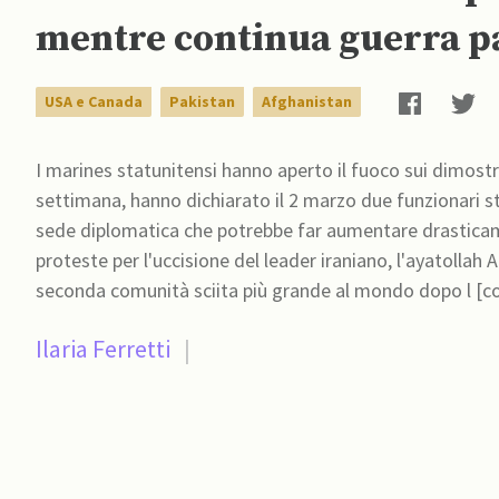
mentre continua guerra p
USA e Canada
Pakistan
Afghanistan
I marines statunitensi hanno aperto il fuoco sui dimostra
settimana, hanno dichiarato il 2 marzo due funzionari sta
sede diplomatica che potrebbe far aumentare drasticame
proteste per l'uccisione del leader iraniano, l'ayatollah Ali Khamenei. Il 2 marzo, il Pak
seconda comunità sciita più grande al mondo dopo l [c
Ilaria Ferretti
|