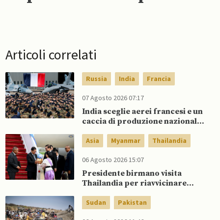
Articoli correlati
Russia
India
Francia
07 Agosto 2026 07:17
India sceglie aerei francesi e un
caccia di produzione nazionale,
rifiutando offerta di Su-57 da
parte di Putin
Asia
Myanmar
Thailandia
06 Agosto 2026 15:07
Presidente birmano visita
Thailandia per riavvicinare
Myanmar ad ASEAN
Sudan
Pakistan