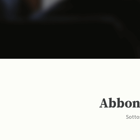
Abbona
Sottos