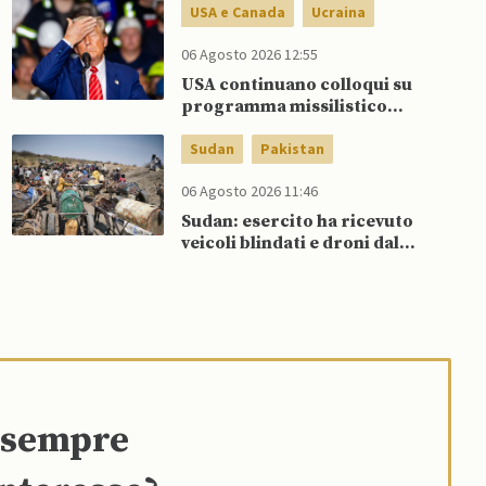
USA e Canada
Ucraina
06 Agosto 2026 12:55
USA continuano colloqui su
programma missilistico
Patriot in Ucraina, nonostante
dubbi di Trump, affermano
Sudan
Pakistan
fonti
06 Agosto 2026 11:46
Sudan: esercito ha ricevuto
veicoli blindati e droni dal
Pakistan
e sempre