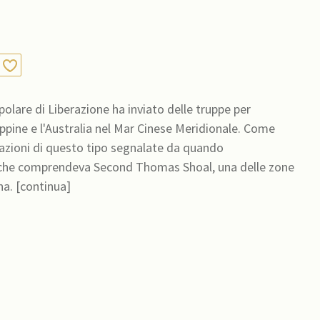
polare di Liberazione ha inviato delle truppe per
lippine e l'Australia nel Mar Cinese Meridionale. Come
tazioni di questo tipo segnalate da quando
ea che comprendeva Second Thomas Shoal, una delle zone
più contese nella disputa territoriale del Paese con la Cina. [continua]