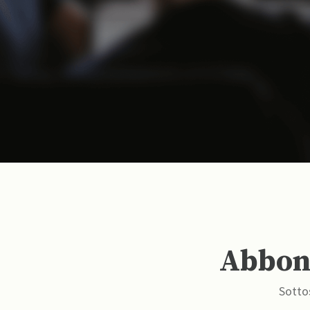
Abbona
Sottos