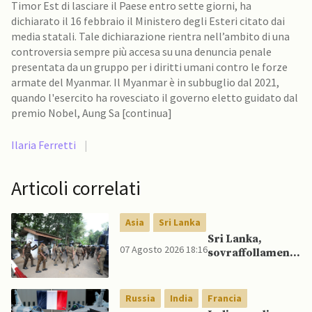
Timor Est di lasciare il Paese entro sette giorni, ha
dichiarato il 16 febbraio il Ministero degli Esteri citato dai
media statali. Tale dichiarazione rientra nell’ambito di una
controversia sempre più accesa su una denuncia penale
presentata da un gruppo per i diritti umani contro le forze
armate del Myanmar. Il Myanmar è in subbuglio dal 2021,
quando l'esercito ha rovesciato il governo eletto guidato dal
premio Nobel, Aung Sa [continua]
Ilaria Ferretti
|
Articoli correlati
Asia
Sri Lanka
Sri Lanka,
07 Agosto 2026 18:16
sovraffollamento
mette a dura
prova le prigioni
portando a
Russia
India
Francia
nuove rivolte: 3