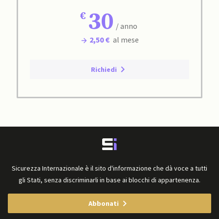
30
/ anno
2,50 €
al mese
Richiedi
Sicurezza Internazionale è il sito d'informazione che dà voce a tutti
gli Stati, senza discriminarli in base ai blocchi di appartenenza.
Abbonati