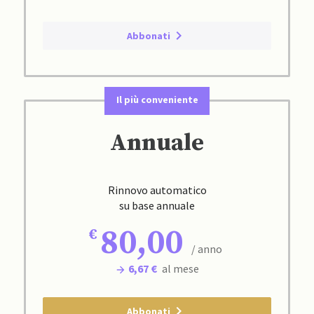
Abbonati
Il più conveniente
Annuale
Rinnovo automatico
su base annuale
80,00
/ anno
6,67 €
al mese
Abbonati