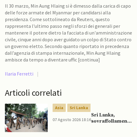
Il 30 marzo, Min Aung Hlaing si è dimesso dalla carica di capo
delle forze armate del Myanmar per candidarsi alla
presidenza. Come sottolineato da Reuters, questo
rappresenta l'ultimo passo negli sforzi dei generali per
mantenere il potere dietro la facciata di un'amministrazione
civile, cinque anni dopo aver guidato un colpo di Stato contro
un governo eletto. Secondo quanto riportato in precedenza
dall’agenzia di stampa internazionale, Min Aung Hlaing
ambisce da tempo a diventare uffic [continua]
Ilaria Ferretti
|
Articoli correlati
Asia
Sri Lanka
Sri Lanka,
07 Agosto 2026 18:16
sovraffollamento
mette a dura
prova le prigioni