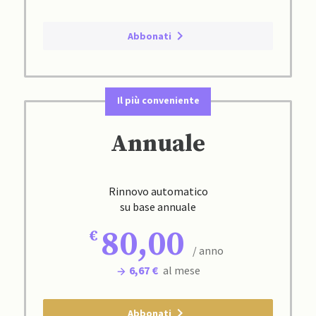
Abbonati
Il più conveniente
Annuale
Rinnovo automatico
su base annuale
80,00
/ anno
6,67 €
al mese
Abbonati