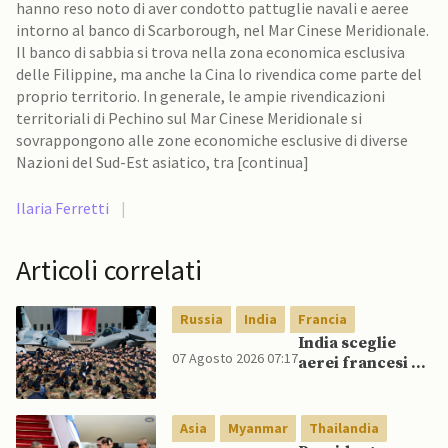
hanno reso noto di aver condotto pattuglie navali e aeree
intorno al banco di Scarborough, nel Mar Cinese Meridionale.
Il banco di sabbia si trova nella zona economica esclusiva
delle Filippine, ma anche la Cina lo rivendica come parte del
proprio territorio. In generale, le ampie rivendicazioni
territoriali di Pechino sul Mar Cinese Meridionale si
sovrappongono alle zone economiche esclusive di diverse
Nazioni del Sud-Est asiatico, tra [continua]
Ilaria Ferretti
|
Articoli correlati
Russia
India
Francia
India sceglie
07 Agosto 2026 07:17
aerei francesi e
un caccia di
produzione
nazionale,
Asia
Myanmar
Thailandia
rifiutando