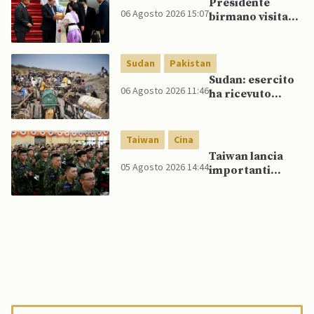
Presidente
offerta di Su-57
06 Agosto 2026 15:07
birmano visita
da parte di Putin
Thailandia per
riavvicinare
Myanmar ad
Sudan
Pakistan
ASEAN
Sudan: esercito
06 Agosto 2026 11:46
ha ricevuto
veicoli blindati e
droni dal
Pakistan
Taiwan
Cina
Taiwan lancia
05 Agosto 2026 14:44
importanti
esercitazioni
militari per
testare
flessibilità di
comando