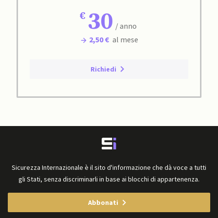
30
/ anno
2,50 €
al mese
Richiedi
Sicurezza Internazionale è il sito d'informazione che dà voce a tutti
gli Stati, senza discriminarli in base ai blocchi di appartenenza.
Abbonati