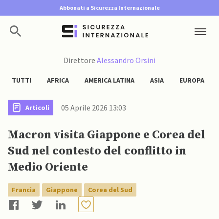
Abbonati a Sicurezza Internazionale
Direttore
Alessandro Orsini
TUTTI
AFRICA
AMERICA LATINA
ASIA
EUROPA
05 Aprile 2026 13:03
Articoli
Macron visita Giappone e Corea del
Sud nel contesto del conflitto in
Medio Oriente
Francia
Giappone
Corea del Sud