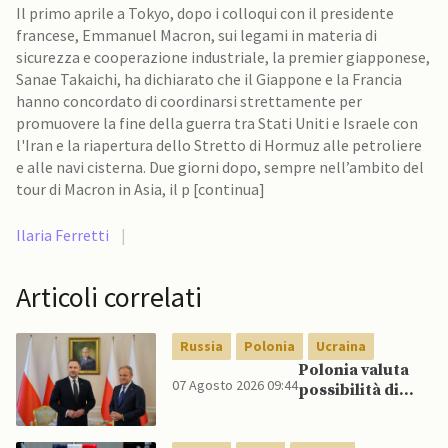
Il primo aprile a Tokyo, dopo i colloqui con il presidente
francese, Emmanuel Macron, sui legami in materia di
sicurezza e cooperazione industriale, la premier giapponese,
Sanae Takaichi, ha dichiarato che il Giappone e la Francia
hanno concordato di coordinarsi strettamente per
promuovere la fine della guerra tra Stati Uniti e Israele con
l'Iran e la riapertura dello Stretto di Hormuz alle petroliere
e alle navi cisterna. Due giorni dopo, sempre nell’ambito del
tour di Macron in Asia, il p [continua]
Ilaria Ferretti
|
Articoli correlati
Russia
Polonia
Ucraina
Polonia valuta
07 Agosto 2026 09:44
possibilità di
intercettare
missili russi