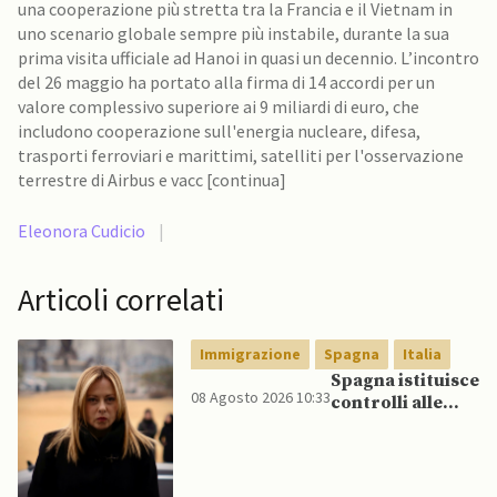
una cooperazione più stretta tra la Francia e il Vietnam in
uno scenario globale sempre più instabile, durante la sua
prima visita ufficiale ad Hanoi in quasi un decennio. L’incontro
del 26 maggio ha portato alla firma di 14 accordi per un
valore complessivo superiore ai 9 miliardi di euro, che
includono cooperazione sull'energia nucleare, difesa,
trasporti ferroviari e marittimi, satelliti per l'osservazione
terrestre di Airbus e vacc [continua]
Eleonora Cudicio
|
Articoli correlati
Immigrazione
Spagna
Italia
Spagna istituisce
08 Agosto 2026 10:33
controlli alle
frontiere per gli
italiani dopo che
Meloni si rifiuta
di eliminare