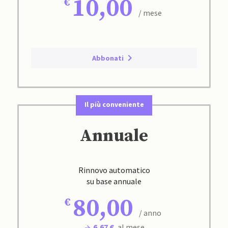
10,00
/ mese
Abbonati
Il più conveniente
Annuale
Rinnovo automatico
su base annuale
80,00
/ anno
6,67 €
al mese