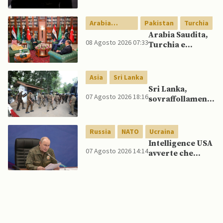
quelli per gli
spagnoli
Arabia
Pakistan
Turchia
Saudita
Arabia Saudita,
08 Agosto 2026 07:33
Turchia e
Pakistan firmano
patto di difesa
reciproca
Asia
Sri Lanka
Sri Lanka,
07 Agosto 2026 18:16
sovraffollamento
mette a dura
prova le prigioni
portando a
Russia
NATO
Ucraina
nuove rivolte: 3
Intelligence USA
morti e 23 feriti
07 Agosto 2026 14:14
avverte che
Putin potrebbe
invadere NATO
mentre è ancora
impegnato in
Ucraina