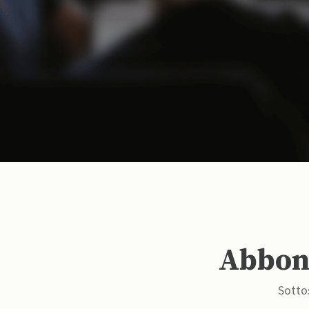
Abbona
Sottos