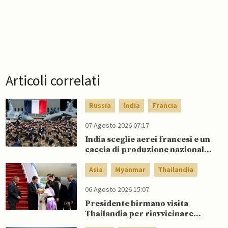
Articoli correlati
Russia
India
Francia
07 Agosto 2026 07:17
India sceglie aerei francesi e un
caccia di produzione nazionale,
rifiutando offerta di Su-57 da
parte di Putin
Asia
Myanmar
Thailandia
06 Agosto 2026 15:07
Presidente birmano visita
Thailandia per riavvicinare
Myanmar ad ASEAN