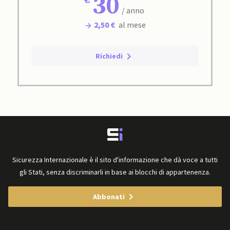
30
/ anno
2,50 €
al mese
Richiedi
Sicurezza Internazionale è il sito d'informazione che dà voce a tutti
gli Stati, senza discriminarli in base ai blocchi di appartenenza.
Abbonati