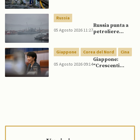
nordcoreana si
sposta in Russia,
120 missili
Russia
balistici
Russia punta a
potrebbero
05 Agosto 2026 11:27
petroliere
presto colpire
artiche nel Mare
l’Ucraina”
del Nord e ad
espansione
Giappone
Corea del Nord
Cina
“flotta ombra”
Giappone:
per aggirare
05 Agosto 2026 09:14
“Crescenti
sanzioni
legami militari
occidentali
tra Russia, Cina e
Corea del Nord
minacciano
sicurezza
regionale”