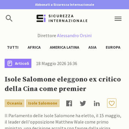
Abbonati a Sicurezza Internazionale
Direttore
Alessandro Orsini
TUTTI
AFRICA
AMERICA LATINA
ASIA
EUROPA
18 Maggio 2026 16:36
Articoli
Isole Salomone eleggono ex critico
della Cina come premier
Oceania
Isole Salomone
Il Parlamento delle Isole Salomone ha eletto, il 15 maggio,
il leader dell'opposizione Matthew Wale come primo
ministro, una decisione accolta con favore dalla vicina