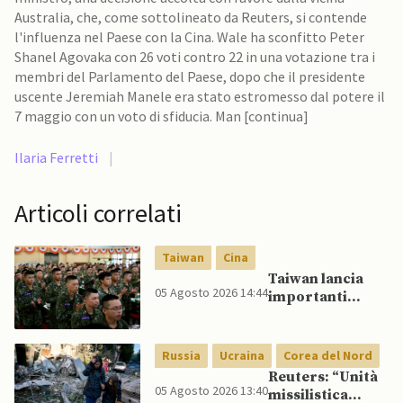
Australia, che, come sottolineato da Reuters, si contende
l'influenza nel Paese con la Cina. Wale ha sconfitto Peter
Shanel Agovaka con 26 voti contro 22 in una votazione tra i
membri del Parlamento del Paese, dopo che il presidente
uscente Jeremiah Manele era stato estromesso dal potere il
7 maggio con un voto di sfiducia. Man [continua]
Ilaria Ferretti
|
Articoli correlati
Taiwan
Cina
Taiwan lancia
05 Agosto 2026 14:44
importanti
esercitazioni
militari per
testare
Russia
Ucraina
Corea del Nord
flessibilità di
Reuters: “Unità
comando
05 Agosto 2026 13:40
missilistica