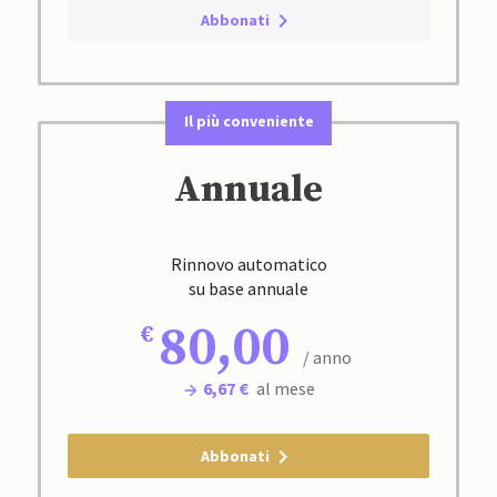
Abbonati
Il più conveniente
Annuale
Rinnovo automatico
su base annuale
80,00
/ anno
6,67 €
al mese
Abbonati