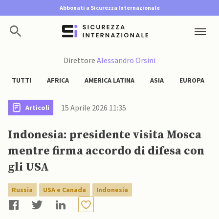
Abbonati a Sicurezza Internazionale
Direttore
Alessandro Orsini
TUTTI
AFRICA
AMERICA LATINA
ASIA
EUROPA
15 Aprile 2026 11:35
Articoli
Indonesia: presidente visita Mosca
mentre firma accordo di difesa con
gli USA
Russia
USA e Canada
Indonesia