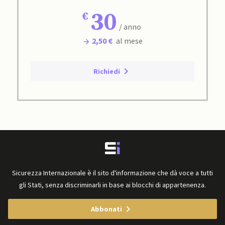
30
/ anno
2,50 €
al mese
Richiedi
Sicurezza Internazionale è il sito d'informazione che dà voce a tutti
gli Stati, senza discriminarli in base ai blocchi di appartenenza.
Abbonati