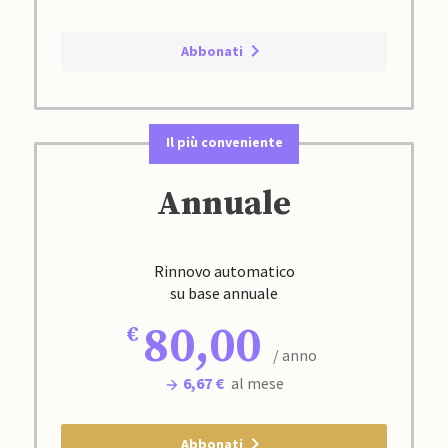
Abbonati
Il più conveniente
Annuale
Rinnovo automatico
su base annuale
80,00
/ anno
6,67 €
al mese
Abbonati