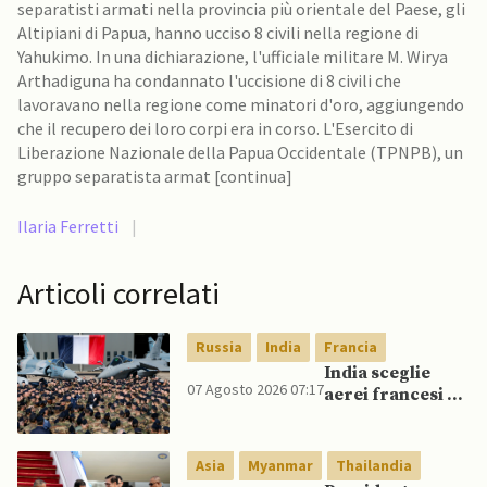
separatisti armati nella provincia più orientale del Paese, gli
Altipiani di Papua, hanno ucciso 8 civili nella regione di
Yahukimo. In una dichiarazione, l'ufficiale militare M. Wirya
Arthadiguna ha condannato l'uccisione di 8 civili che
lavoravano nella regione come minatori d'oro, aggiungendo
che il recupero dei loro corpi era in corso. L'Esercito di
Liberazione Nazionale della Papua Occidentale (TPNPB), un
gruppo separatista armat [continua]
Ilaria Ferretti
|
Articoli correlati
Russia
India
Francia
India sceglie
07 Agosto 2026 07:17
aerei francesi e
un caccia di
produzione
nazionale,
Asia
Myanmar
Thailandia
rifiutando