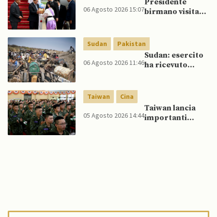
Presidente
offerta di Su-57
06 Agosto 2026 15:07
birmano visita
da parte di Putin
Thailandia per
riavvicinare
Myanmar ad
Sudan
Pakistan
ASEAN
Sudan: esercito
06 Agosto 2026 11:46
ha ricevuto
veicoli blindati e
droni dal
Pakistan
Taiwan
Cina
Taiwan lancia
05 Agosto 2026 14:44
importanti
esercitazioni
militari per
testare
flessibilità di
comando