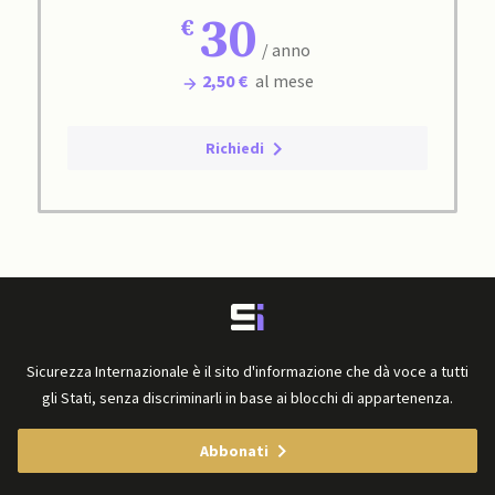
30
/ anno
2,50 €
al mese
Richiedi
Sicurezza Internazionale è il sito d'informazione che dà voce a tutti
gli Stati, senza discriminarli in base ai blocchi di appartenenza.
Abbonati