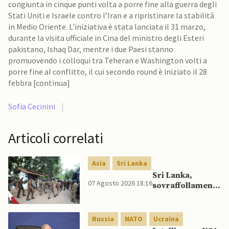
congiunta in cinque punti volta a porre fine alla guerra degli
Stati Uniti e Israele contro l’Iran e a ripristinare la stabilità
in Medio Oriente. L'iniziativa è stata lanciata il 31 marzo,
durante la visita ufficiale in Cina del ministro degli Esteri
pakistano, Ishaq Dar, mentre i due Paesi stanno
promuovendo i colloqui tra Teheran e Washington volti a
porre fine al conflitto, il cui secondo round è iniziato il 28
febbra [continua]
Sofia Cecinini
|
Articoli correlati
Asia
Sri Lanka
Sri Lanka,
07 Agosto 2026 18:16
sovraffollamento
mette a dura
prova le prigioni
portando a
Russia
NATO
Ucraina
nuove rivolte: 3