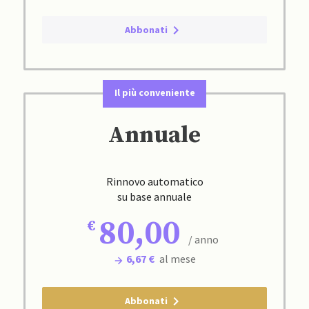
Abbonati
Il più conveniente
Annuale
Rinnovo automatico
su base annuale
80,00
/ anno
6,67 €
al mese
Abbonati