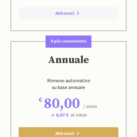
Abbonati
Il più conveniente
Annuale
Rinnovo automatico
su base annuale
80,00
/ anno
6,67 €
al mese
Abbonati