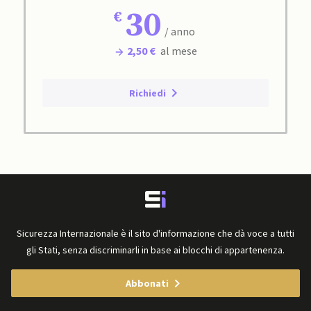
30
/ anno
2,50 €
al mese
Richiedi
Sicurezza Internazionale è il sito d'informazione che dà voce a tutti
gli Stati, senza discriminarli in base ai blocchi di appartenenza.
Abbonati