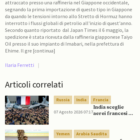
attraccato presso una raffineria nel Giappone occidentale,
segnando la prima importazione di questo tipo in Giappone
da quando le tensioni intorno allo Stretto di Hormuz hanno
interrotto i flussi globali di petrolio all'inizio di quest'anno.
Secondo quanto riportato dal Japan Times il 6 maggio, la
spedizione è stata ricevuta dalla raffineria giapponese Taiyo
Oil presso il suo impianto di Imabari, nella prefettura di
Ehime. Il gre [continua]
Ilaria Ferretti
|
Articoli correlati
Russia
India
Francia
India sceglie
07 Agosto 2026 07:17
aerei francesi e
un caccia di
produzione
nazionale,
Yemen
Arabia Saudita
rifiutando