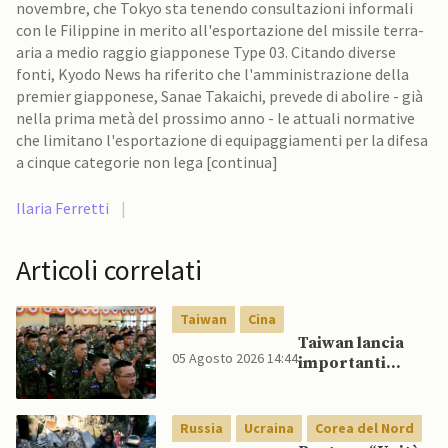
novembre, che Tokyo sta tenendo consultazioni informali
con le Filippine in merito all'esportazione del missile terra-
aria a medio raggio giapponese Type 03. Citando diverse
fonti, Kyodo News ha riferito che l'amministrazione della
premier giapponese, Sanae Takaichi, prevede di abolire - già
nella prima metà del prossimo anno - le attuali normative
che limitano l'esportazione di equipaggiamenti per la difesa
a cinque categorie non lega [continua]
Ilaria Ferretti
|
Articoli correlati
Taiwan
Cina
Taiwan lancia
05 Agosto 2026 14:44
importanti
esercitazioni
militari per
testare
Russia
Ucraina
Corea del Nord
flessibilità di