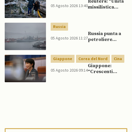
Reuters: “Unità
comando
05 Agosto 2026 13:40
missilistica
nordcoreana si
sposta in Russia,
120 missili
Russia
balistici
Russia punta a
potrebbero
05 Agosto 2026 11:27
petroliere
presto colpire
artiche nel Mare
l’Ucraina”
del Nord e ad
espansione
Giappone
Corea del Nord
Cina
“flotta ombra”
Giappone:
per aggirare
05 Agosto 2026 09:14
“Crescenti
sanzioni
legami militari
occidentali
tra Russia, Cina e
Corea del Nord
minacciano
sicurezza
regionale”