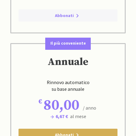
Abbonati
Il più conveniente
Annuale
Rinnovo automatico
su base annuale
80,00
/ anno
6,67 €
al mese
Abbonati