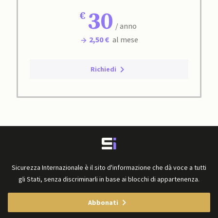
30
/ anno
2,50 €
al mese
Richiedi
Sicurezza Internazionale è il sito d'informazione che dà voce a tutti
gli Stati, senza discriminarli in base ai blocchi di appartenenza.
Abbonati