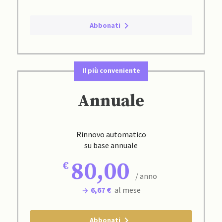
Abbonati
Il più conveniente
Annuale
Rinnovo automatico
su base annuale
80,00
/ anno
6,67 €
al mese
Abbonati