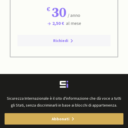
30
/ anno
2,50 €
al mese
Richiedi
Sicurezza Internazionale è il sito d'informazione che dà voce a tutti
gli Stati, senza discriminarli in base ai blocchi di appartenenza.
Abbonati