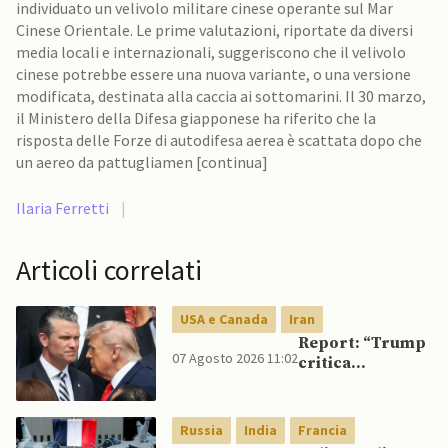
individuato un velivolo militare cinese operante sul Mar
Cinese Orientale. Le prime valutazioni, riportate da diversi
media locali e internazionali, suggeriscono che il velivolo
cinese potrebbe essere una nuova variante, o una versione
modificata, destinata alla caccia ai sottomarini. Il 30 marzo,
il Ministero della Difesa giapponese ha riferito che la
risposta delle Forze di autodifesa aerea è scattata dopo che
un aereo da pattugliamen [continua]
Ilaria Ferretti
|
Articoli correlati
USA e Canada
Iran
Report: “Trump
07 Agosto 2026 11:02
critica
Pentagono per
carenza di
munizioni in
Russia
India
Francia
guerra con