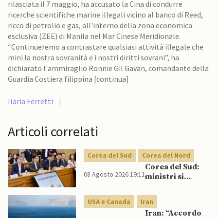
rilasciata il 7 maggio, ha accusato la Cina di condurre
ricerche scientifiche marine illegali vicino al banco di Reed,
ricco di petrolio e gas, all'interno della zona economica
esclusiva (ZEE) di Manila nel Mar Cinese Meridionale.
“Continueremo a contrastare qualsiasi attività illegale che
mini la nostra sovranità e i nostri diritti sovrani”, ha
dichiarato l'ammiraglio Ronnie Gil Gavan, comandante della
Guardia Costiera filippina [continua]
Ilaria Ferretti
|
Articoli correlati
Corea del Sud
Corea del Nord
Corea del Sud:
08 Agosto 2026 19:11
ministri si
scontrano
pubblicamente
USA e Canada
Iran
su politica con il
Iran: “Accordo
Nord, mentre