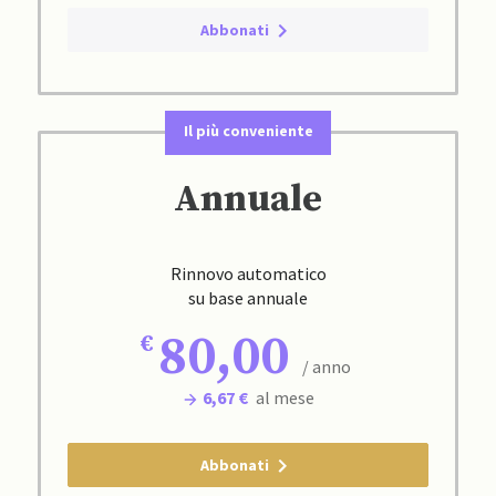
Abbonati
Il più conveniente
Annuale
Rinnovo automatico
su base annuale
80,00
/ anno
6,67 €
al mese
Abbonati