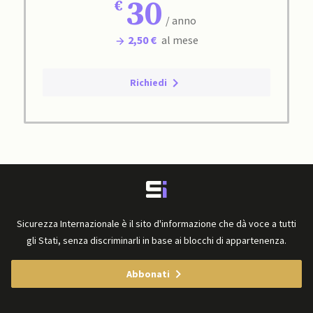
30
/ anno
2,50 €
al mese
Richiedi
Sicurezza Internazionale è il sito d'informazione che dà voce a tutti
gli Stati, senza discriminarli in base ai blocchi di appartenenza.
Abbonati