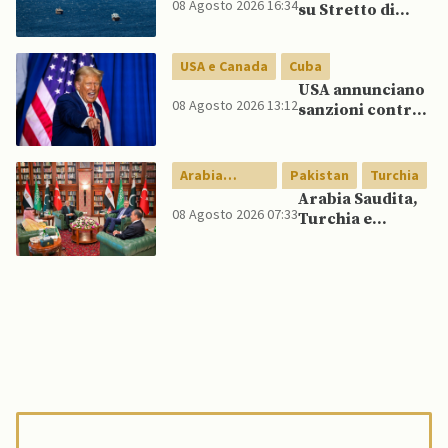
08 Agosto 2026 16:34
su Stretto di
Lee spinge per
Hormuz vicino,
dialogo
ma non aprirà il
USA e Canada
Cuba
canale”
USA annunciano
08 Agosto 2026 13:12
sanzioni contro
aziende cubane
Arabia
Pakistan
Turchia
Saudita
Arabia Saudita,
08 Agosto 2026 07:33
Turchia e
Pakistan firmano
patto di difesa
reciproca