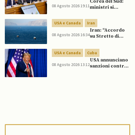
Corea del Sud:
Cina e Russia
08 Agosto 2026 19:11
ministri si
senza innescare
scontrano
escalation
pubblicamente
globale
USA e Canada
Iran
su politica con il
Iran: “Accordo
Nord, mentre
08 Agosto 2026 16:34
su Stretto di
Lee spinge per
Hormuz vicino,
dialogo
ma non aprirà il
USA e Canada
Cuba
canale”
USA annunciano
08 Agosto 2026 13:12
sanzioni contro
aziende cubane