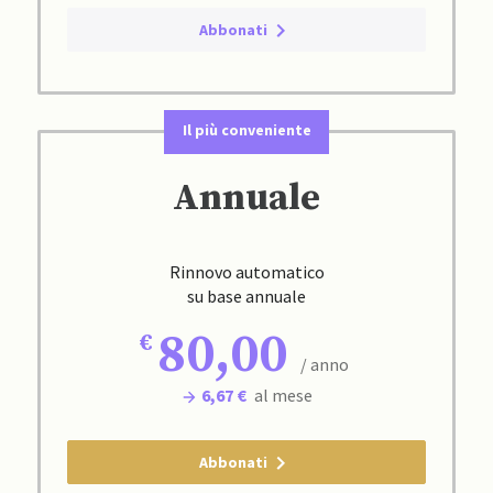
Abbonati
Il più conveniente
Annuale
Rinnovo automatico
su base annuale
80,00
/ anno
6,67 €
al mese
Abbonati