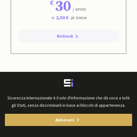
30
/ anno
2,50 €
al mese
Richiedi
Sicurezza Internazionale è il sito d'informazione che dà voce a tutti
gli Stati, senza discriminarli in base ai blocchi di appartenenza.
Abbonati