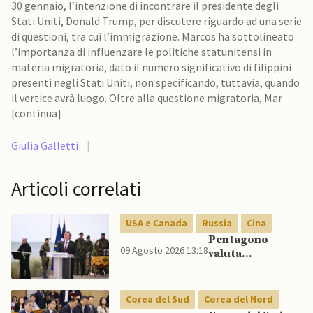
30 gennaio, l’intenzione di incontrare il presidente degli
Stati Uniti, Donald Trump, per discutere riguardo ad una serie
di questioni, tra cui l’immigrazione. Marcos ha sottolineato
l’importanza di influenzare le politiche statunitensi in
materia migratoria, dato il numero significativo di filippini
presenti negli Stati Uniti, non specificando, tuttavia, quando
il vertice avrà luogo. Oltre alla questione migratoria, Mar
[continua]
Giulia Galletti
|
Articoli correlati
USA e Canada
Russia
Cina
Pentagono
09 Agosto 2026 13:18
valuta
riorientamento
strategico
nucleare per
Corea del Sud
Corea del Nord
scoraggiare