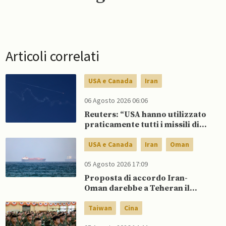
Articoli correlati
USA e Canada
Iran
06 Agosto 2026 06:06
Reuters: “USA hanno utilizzato
praticamente tutti i missili di
precisione a lungo raggio”
USA e Canada
Iran
Oman
05 Agosto 2026 17:09
Proposta di accordo Iran-
Oman darebbe a Teheran il
controllo del traffico in entrata
nel Golfo
Taiwan
Cina