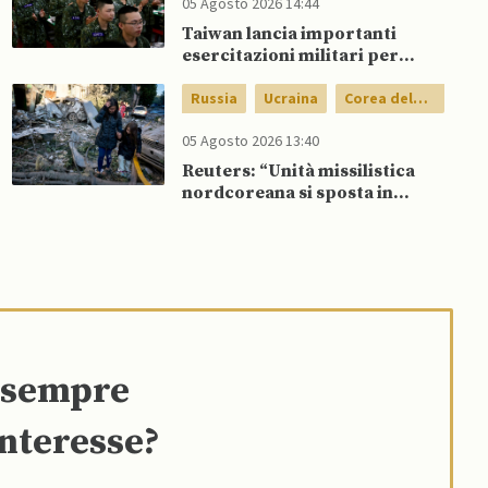
05 Agosto 2026 14:44
Taiwan lancia importanti
esercitazioni militari per
testare flessibilità di comando
Russia
Ucraina
Corea del
Nord
05 Agosto 2026 13:40
Reuters: “Unità missilistica
nordcoreana si sposta in
Russia, 120 missili balistici
potrebbero presto colpire
l’Ucraina”
e sempre
interesse?