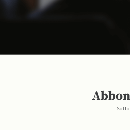
Abbona
Sottos