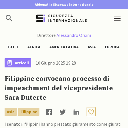
Abbonati a Sicurezza Internazionale
Direttore
Alessandro Orsini
TUTTI
AFRICA
AMERICA LATINA
ASIA
EUROPA
10 Giugno 2025 19:28
Articoli
Filippine convocano processo di
impeachment del vicepresidente
Sara Duterte
Asia
Filippine
I senatori filippini hanno prestato giuramento come giurati