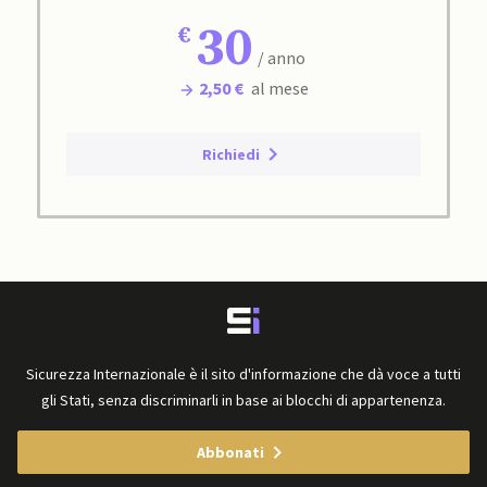
30
/ anno
2,50 €
al mese
Richiedi
Sicurezza Internazionale è il sito d'informazione che dà voce a tutti
gli Stati, senza discriminarli in base ai blocchi di appartenenza.
Abbonati