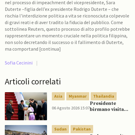
nel processo di impeachment del vicepresidente, Sara
Duterte –figlia dell’ex presidente Rodrigo Duterte – che
rischia l'interdizione politica a vita se riconosciuta colpevole
di gravi reati e di aver tradito la fiducia del pubblico. Come
sottolinea Reuters, questo processo di alto profilo potrebbe
rappresentare un momento cruciale nella politica filippina,
non solo decretando il successo o il fallimento di Duterte,
ma comportand [continua]
Sofia Cecinini
|
Articoli correlati
Asia
Myanmar
Thailandia
Presidente
06 Agosto 2026 15:07
birmano visita
Thailandia per
riavvicinare
Myanmar ad
Sudan
Pakistan
ASEAN