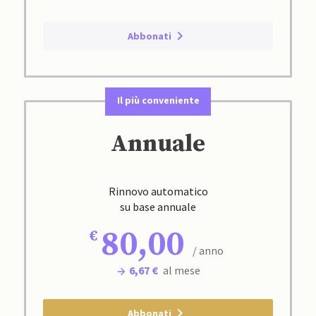
Abbonati
Il più conveniente
Annuale
Rinnovo automatico
su base annuale
80,00
/ anno
6,67 €
al mese
Abbonati