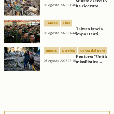
Sudan: esercito
06 Agosto 2026 11:46
ha ricevuto
veicoli blindati e
droni dal
Pakistan
Taiwan
Cina
Taiwan lancia
05 Agosto 2026 14:44
importanti
esercitazioni
militari per
testare
Russia
Ucraina
Corea del Nord
flessibilità di
Reuters: “Unità
comando
05 Agosto 2026 13:40
missilistica
nordcoreana si
sposta in Russia,
120 missili
balistici
potrebbero
presto colpire
l’Ucraina”