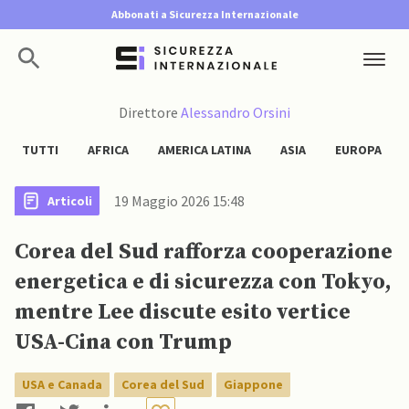
Abbonati a Sicurezza Internazionale
Direttore
Alessandro Orsini
TUTTI
AFRICA
AMERICA LATINA
ASIA
EUROPA
19 Maggio 2026 15:48
Articoli
Corea del Sud rafforza cooperazione
energetica e di sicurezza con Tokyo,
mentre Lee discute esito vertice
USA-Cina con Trump
USA e Canada
Corea del Sud
Giappone