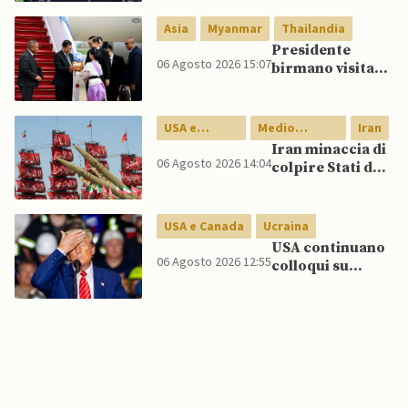
integrazione
Asia
Myanmar
Thailandia
milizie curde del
PKK
Presidente
06 Agosto 2026 15:07
birmano visita
Thailandia per
riavvicinare
Myanmar ad
USA e
Medio
Iran
ASEAN
Canada
Oriente
Iran minaccia di
06 Agosto 2026 14:04
colpire Stati del
Golfo in caso di
nuovi raid USA
USA e Canada
Ucraina
USA continuano
06 Agosto 2026 12:55
colloqui su
programma
missilistico
Patriot in
Ucraina,
nonostante
dubbi di Trump,
affermano fonti