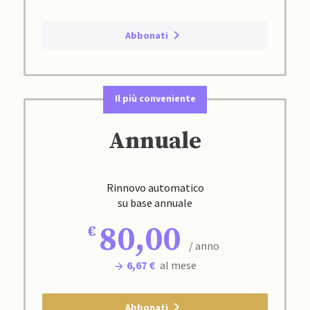
Abbonati
Il più conveniente
Annuale
Rinnovo automatico
su base annuale
80,00
/ anno
6,67 €
al mese
Abbonati