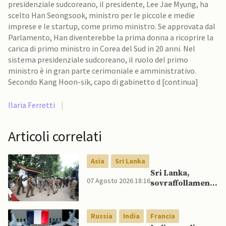
presidenziale sudcoreano, il presidente, Lee Jae Myung, ha
scelto Han Seongsook, ministro per le piccole e medie
imprese e le startup, come primo ministro. Se approvata dal
Parlamento, Han diventerebbe la prima donna a ricoprire la
carica di primo ministro in Corea del Sud in 20 anni. Nel
sistema presidenziale sudcoreano, il ruolo del primo
ministro è in gran parte cerimoniale e amministrativo.
Secondo Kang Hoon-sik, capo di gabinetto d [continua]
Ilaria Ferretti
|
Articoli correlati
Asia
Sri Lanka
Sri Lanka,
07 Agosto 2026 18:16
sovraffollamento
mette a dura
prova le prigioni
portando a
Russia
India
Francia
nuove rivolte: 3