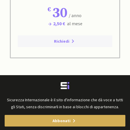
30
/ anno
2,50 €
al mese
Richiedi
Sicurezza Internazionale è il sito d'informazione che dà voce a tutti
gli Stati, senza discriminarli in base ai blocchi di appartenenza.
Abbonati