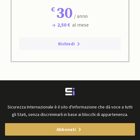
30
/ anno
2,50 €
al mese
Richiedi
Sicurezza Internazionale è il sito d'informazione che dà voce a tutti
gli Stati, senza discriminarli in base ai blocchi di appartenenza.
Abbonati