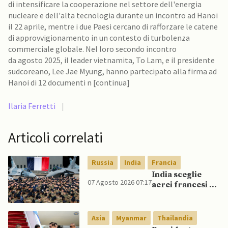
di intensificare la cooperazione nel settore dell'energia
nucleare e dell'alta tecnologia durante un incontro ad Hanoi
il 22 aprile, mentre i due Paesi cercano di rafforzare le catene
di approvvigionamento in un contesto di turbolenza
commerciale globale. Nel loro secondo incontro
da agosto 2025, il leader vietnamita, To Lam, e il presidente
sudcoreano, Lee Jae Myung, hanno partecipato alla firma ad
Hanoi di 12 documenti n [continua]
Ilaria Ferretti
|
Articoli correlati
Russia
India
Francia
India sceglie
07 Agosto 2026 07:17
aerei francesi e
un caccia di
produzione
nazionale,
Asia
Myanmar
Thailandia
rifiutando