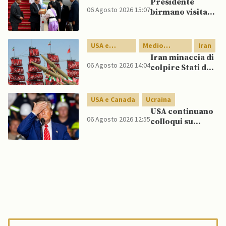
Presidente
offerta di Su-57
06 Agosto 2026 15:07
birmano visita
da parte di Putin
Thailandia per
riavvicinare
Myanmar ad
USA e
Medio
Iran
ASEAN
Canada
Oriente
Iran minaccia di
06 Agosto 2026 14:04
colpire Stati del
Golfo in caso di
nuovi raid USA
USA e Canada
Ucraina
USA continuano
06 Agosto 2026 12:55
colloqui su
programma
missilistico
Patriot in
Ucraina,
nonostante
dubbi di Trump,
affermano fonti