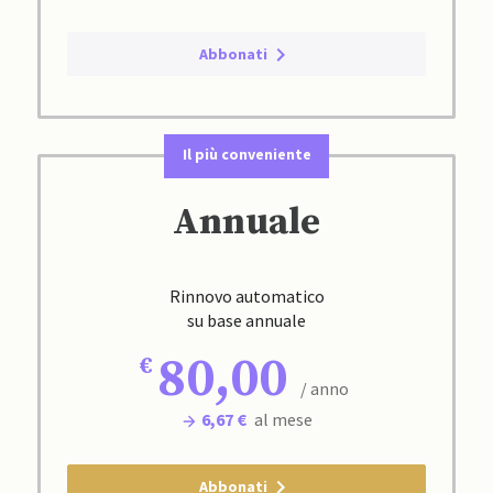
Abbonati
Il più conveniente
Annuale
Rinnovo automatico
su base annuale
80,00
/ anno
6,67 €
al mese
Abbonati