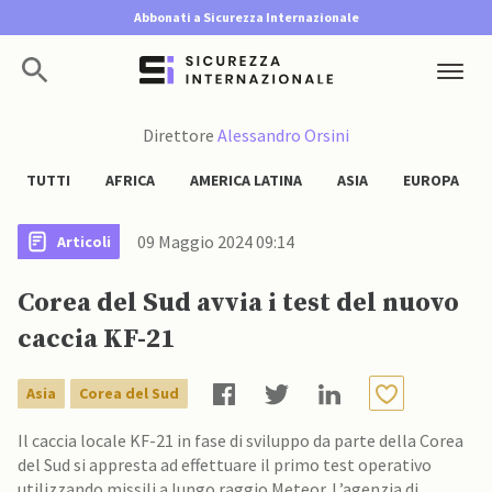
Abbonati a Sicurezza Internazionale
Direttore
Alessandro Orsini
TUTTI
AFRICA
AMERICA LATINA
ASIA
EUROPA
09 Maggio 2024 09:14
Articoli
Corea del Sud avvia i test del nuovo
caccia KF-21
Asia
Corea del Sud
Il caccia locale KF-21 in fase di sviluppo da parte della Corea
del Sud si appresta ad effettuare il primo test operativo
utilizzando missili a lungo raggio Meteor. L’agenzia di