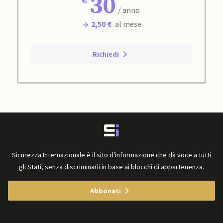
30
/ anno
2,50 €
al mese
Richiedi
Sicurezza Internazionale è il sito d'informazione che dà voce a tutti
gli Stati, senza discriminarli in base ai blocchi di appartenenza.
Abbonati