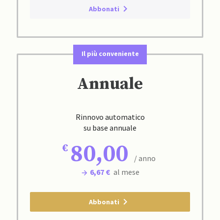
Abbonati
Il più conveniente
Annuale
Rinnovo automatico
su base annuale
80,00
/ anno
6,67 €
al mese
Abbonati