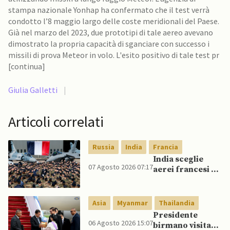
stampa nazionale Yonhap ha confermato che il test verrà
condotto l’8 maggio largo delle coste meridionali del Paese.
Già nel marzo del 2023, due prototipi di tale aereo avevano
dimostrato la propria capacità di sganciare con successo i
missili di prova Meteor in volo. L'esito positivo di tale test pr
[continua]
Giulia Galletti
|
Articoli correlati
Russia
India
Francia
India sceglie
07 Agosto 2026 07:17
aerei francesi e
un caccia di
produzione
nazionale,
Asia
Myanmar
Thailandia
rifiutando
Presidente
offerta di Su-57
06 Agosto 2026 15:07
birmano visita