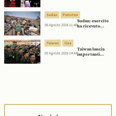
da parte di Putin
Thailandia per
riavvicinare
Myanmar ad
Sudan
Pakistan
ASEAN
Sudan: esercito
06 Agosto 2026 11:46
ha ricevuto
veicoli blindati e
droni dal
Pakistan
Taiwan
Cina
Taiwan lancia
05 Agosto 2026 14:44
importanti
esercitazioni
militari per
testare
flessibilità di
comando