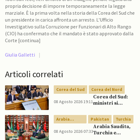
propria decisione di imporre temporaneamente la legge
marziale. È la prima volta nella storia della Corea del Sud che
un presidente in carica affronta un arresto. L'Ufficio
Investigativo sulla Corruzione per Funzionari di Alto Rango
(CIO) ha confermato che il mandato è stato approvato dalla
Corte [continua]
Giulia Galletti
|
Articoli correlati
Corea del Sud
Corea del Nord
Corea del Sud:
08 Agosto 2026 19:11
ministri si
scontrano
pubblicamente
Arabia
Pakistan
Turchia
su politica con il
Saudita
Arabia Saudita,
Nord, mentre
08 Agosto 2026 07:33
Turchia e
Lee spinge per
Pakistan firmano