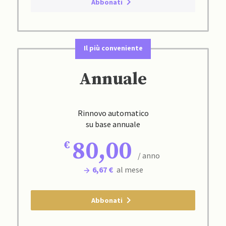
Abbonati
Il più conveniente
Annuale
Rinnovo automatico
su base annuale
80,00
/ anno
6,67 €
al mese
Abbonati