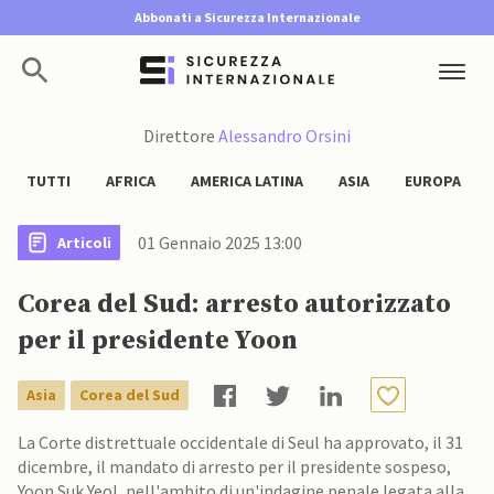
Abbonati a Sicurezza Internazionale
Direttore
Alessandro Orsini
TUTTI
AFRICA
AMERICA LATINA
ASIA
EUROPA
01 Gennaio 2025 13:00
Articoli
Corea del Sud: arresto autorizzato
per il presidente Yoon
Asia
Corea del Sud
La Corte distrettuale occidentale di Seul ha approvato, il 31
dicembre, il mandato di arresto per il presidente sospeso,
Yoon Suk Yeol, nell'ambito di un'indagine penale legata alla