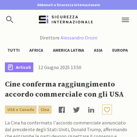
Abbonati a Sicurezza Internazionale
Direttore
Alessandro Orsini
TUTTI
AFRICA
AMERICA LATINA
ASIA
EUROPA
12 Giugno 2025 13:50
Articoli
Cine conferma raggiungimento
accordo commerciale con gli USA
USA e Canada
Cina
La Cina ha confermato l'accordo commerciale annunciato
dal presidente degli Stati Uniti, Donald Trump, affermando
che entrambe le parti devono rispettare il consenso e