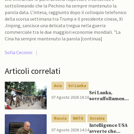
sottolineando che la Pechino ha sempre mantenuto la
parola data. L’intesa, raggiunto dopo il colloquio telefonico
della scorsa settimana tra Trump e il presidente cinese, Xi
Jinping, sancisce una delicata tregua nella guerra
commerciale tra le due maggiori economie mondiali. "La
Cina ha sempre mantenuto la parola [continua]
Sofia Cecinini
|
Articoli correlati
Asia
Sri Lanka
Sri Lanka,
07 Agosto 2026 18:16
sovraffollamento
mette a dura
prova le prigioni
portando a
Russia
NATO
Ucraina
nuove rivolte: 3
Intelligence USA
morti e 23 feriti
07 Agosto 2026 14:14
avverte che