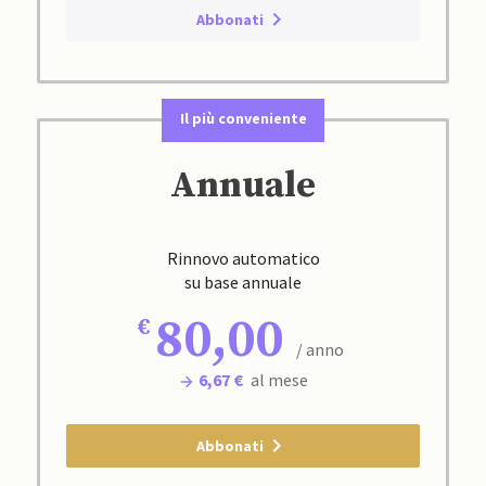
Abbonati
Il più conveniente
Annuale
Rinnovo automatico
su base annuale
80,00
/ anno
6,67 €
al mese
Abbonati