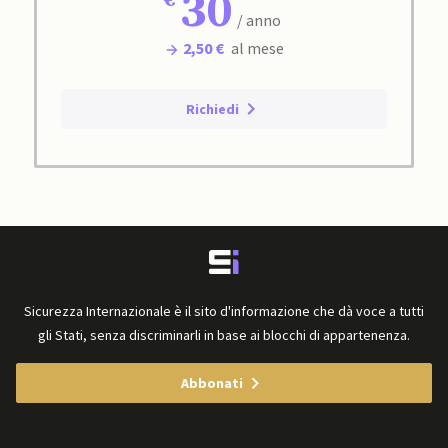
30
/ anno
2,50 €
al mese
Richiedi
Sicurezza Internazionale è il sito d'informazione che dà voce a tutti
gli Stati, senza discriminarli in base ai blocchi di appartenenza.
Abbonati