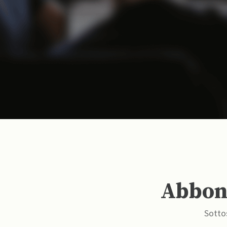
Abbona
Sottos