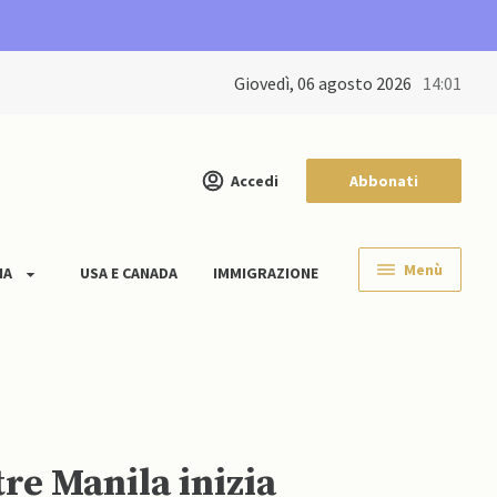
giovedì, 06 agosto 2026
14:01
Accedi
Abbonati
Menù
IA
USA E CANADA
IMMIGRAZIONE
tre Manila inizia