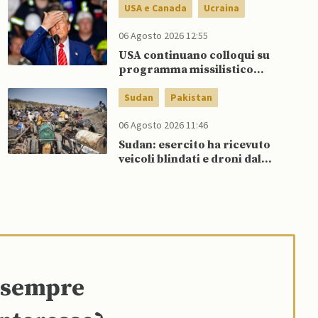
USA e Canada
Ucraina
06 Agosto 2026 12:55
USA continuano colloqui su
programma missilistico
Patriot in Ucraina, nonostante
dubbi di Trump, affermano
Sudan
Pakistan
fonti
06 Agosto 2026 11:46
Sudan: esercito ha ricevuto
veicoli blindati e droni dal
Pakistan
e sempre