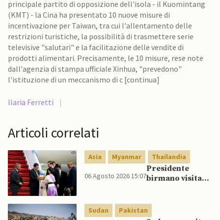
principale partito di opposizione dell'isola - il Kuomintang
(KMT) - la Cina ha presentato 10 nuove misure di
incentivazione per Taiwan, tra cui l'allentamento delle
restrizioni turistiche, la possibilità di trasmettere serie
televisive "salutari" e la facilitazione delle vendite di
prodotti alimentari. Precisamente, le 10 misure, rese note
dall'agenzia di stampa ufficiale Xinhua, "prevedono"
l'istituzione di un meccanismo di c [continua]
Ilaria Ferretti
|
Articoli correlati
Asia
Myanmar
Thailandia
Presidente
06 Agosto 2026 15:07
birmano visita
Thailandia per
riavvicinare
Myanmar ad
Sudan
Pakistan
ASEAN