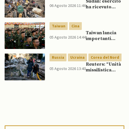
Sudan: esercito
06 Agosto 2026 11:46
ha ricevuto
veicoli blindati e
droni dal
Pakistan
Taiwan
Cina
Taiwan lancia
05 Agosto 2026 14:44
importanti
esercitazioni
militari per
testare
Russia
Ucraina
Corea del Nord
flessibilità di
Reuters: “Unità
comando
05 Agosto 2026 13:40
missilistica
nordcoreana si
sposta in Russia,
120 missili
balistici
potrebbero
presto colpire
l’Ucraina”