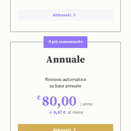
Abbonati
Il più conveniente
Annuale
Rinnovo automatico
su base annuale
80,00
/ anno
6,67 €
al mese
Abbonati