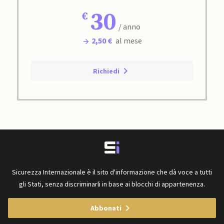
30
/ anno
2,50 €
al mese
Richiedi
Sicurezza Internazionale è il sito d'informazione che dà voce a tutti
gli Stati, senza discriminarli in base ai blocchi di appartenenza.
Abbonati