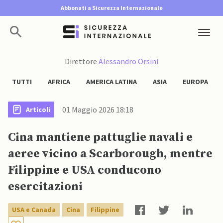
Abbonati a Sicurezza Internazionale
Direttore
Alessandro Orsini
TUTTI
AFRICA
AMERICA LATINA
ASIA
EUROPA
01 Maggio 2026 18:18
Articoli
Cina mantiene pattuglie navali e
aeree vicino a Scarborough, mentre
Filippine e USA conducono
esercitazioni
USA e Canada
Cina
Filippine