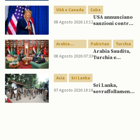
ma non aprirà il
USA e Canada
Cuba
canale”
USA annunciano
08 Agosto 2026 13:12
sanzioni contro
aziende cubane
Arabia
Pakistan
Turchia
Saudita
Arabia Saudita,
08 Agosto 2026 07:33
Turchia e
Pakistan firmano
patto di difesa
reciproca
Asia
Sri Lanka
Sri Lanka,
07 Agosto 2026 18:16
sovraffollamento
mette a dura
prova le prigioni
portando a
nuove rivolte: 3
morti e 23 feriti