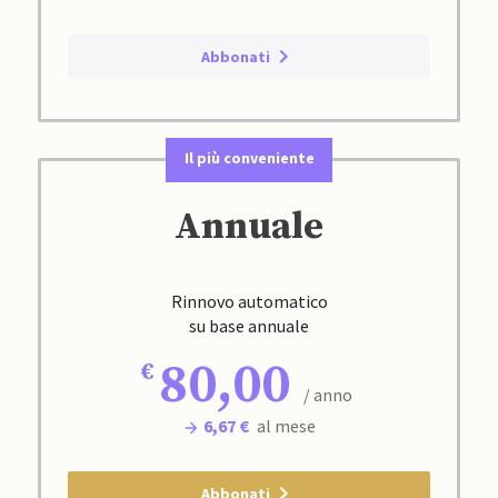
Abbonati
Il più conveniente
Annuale
Rinnovo automatico
su base annuale
80,00
/ anno
6,67 €
al mese
Abbonati