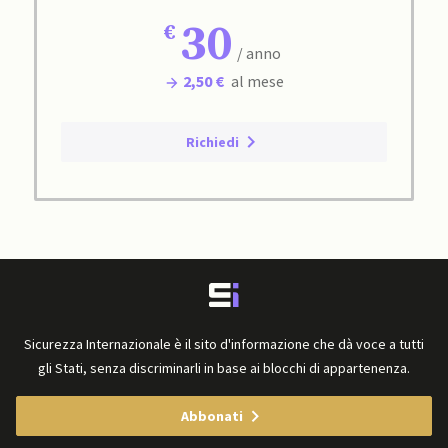
30
/ anno
2,50 €
al mese
Richiedi
Sicurezza Internazionale è il sito d'informazione che dà voce a tutti
gli Stati, senza discriminarli in base ai blocchi di appartenenza.
Abbonati