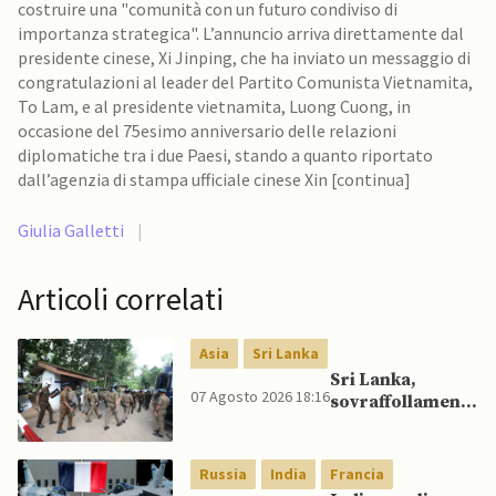
costruire una "comunità con un futuro condiviso di
importanza strategica". L’annuncio arriva direttamente dal
presidente cinese, Xi Jinping, che ha inviato un messaggio di
congratulazioni al leader del Partito Comunista Vietnamita,
To Lam, e al presidente vietnamita, Luong Cuong, in
occasione del 75esimo anniversario delle relazioni
diplomatiche tra i due Paesi, stando a quanto riportato
dall’agenzia di stampa ufficiale cinese Xin [continua]
Giulia Galletti
|
Articoli correlati
Asia
Sri Lanka
Sri Lanka,
07 Agosto 2026 18:16
sovraffollamento
mette a dura
prova le prigioni
portando a
Russia
India
Francia
nuove rivolte: 3