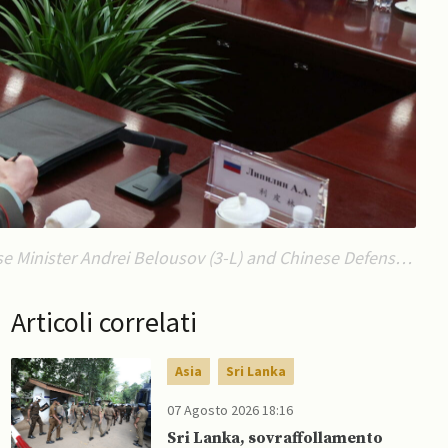
e Minister Andrei Belousov (3-L) and Chinese Defense
Articoli correlati
Asia
Sri Lanka
07 Agosto 2026 18:16
Sri Lanka, sovraffollamento