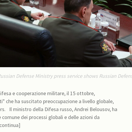
ssian Defense Ministry press service shows Russian Defens
 DEFENSE MINISTRY HANDOUT HANDOUT EDITORIAL USE
ifesa e cooperazione militare, il 15 ottobre,
" che ha suscitato preoccupazione a livello globale,
usov, ha
comune dei processi globali e delle azioni da
[continua]