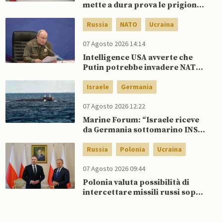
mette a dura prova le prigioni
portando a nuove rivolte: 3
morti e 23 feriti
Russia
NATO
Ucraina
07 Agosto 2026 14:14
Intelligence USA avverte che
Putin potrebbe invadere NATO
mentre è ancora impegnato in
Ucraina
Israele
Germania
07 Agosto 2026 12:22
Marine Forum: “Israele riceve
da Germania sottomarino INS
Drakon dopo 14 anni”
Russia
Polonia
Ucraina
07 Agosto 2026 09:44
Polonia valuta possibilità di
intercettare missili russi sopra
Ucraina per proteggere spazio
aereo NATO