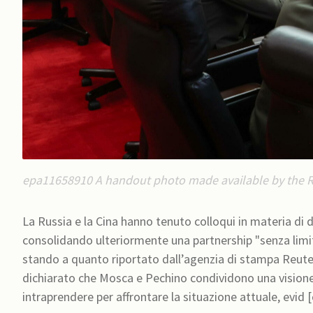
epa11658910 A handout photo made available by the Ru
Minister Dong Jun (4-R) during their meeting in Beijing, China, 14 October 2024. EPA/VADIM SAVITSKY/RUSSIAN
ONLY/NO SALES
La Russia e la Cina hanno tenuto colloqui in materia di d
consolidando ulteriormente una partnership "senza limiti
stando a quanto riportato dall’agenzia di stampa Reuters. Il ministro della Difesa russo, Andrei Belo
dichiarato che Mosca e Pechino condividono una visione 
intraprendere per affrontare la situazione attuale, evid 