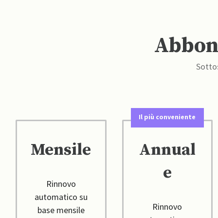
Abbona
Sottos
Il più conveniente
Mensile
Annual
e
Rinnovo
automatico su
Rinnovo
base mensile