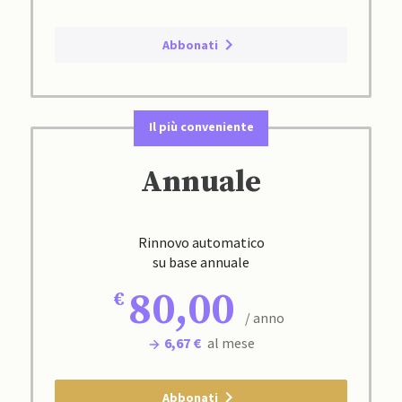
Abbonati
Il più conveniente
Annuale
Rinnovo automatico
su base annuale
80,00
/ anno
6,67 €
al mese
Abbonati