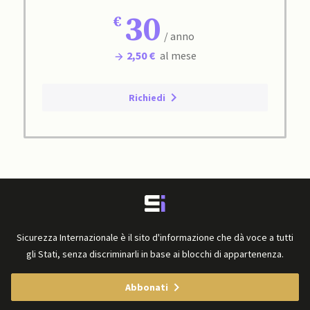
30
/ anno
2,50 €
al mese
Richiedi
Sicurezza Internazionale è il sito d'informazione che dà voce a tutti
gli Stati, senza discriminarli in base ai blocchi di appartenenza.
Abbonati