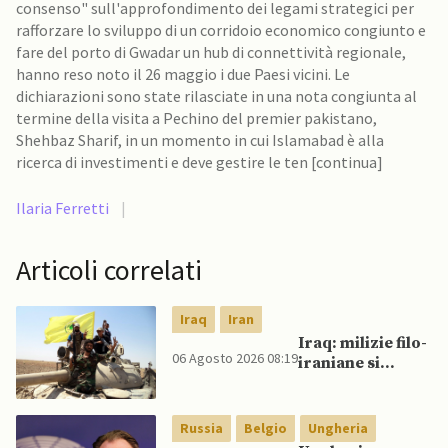
consenso" sull'approfondimento dei legami strategici per
rafforzare lo sviluppo di un corridoio economico congiunto e
fare del porto di Gwadar un hub di connettività regionale,
hanno reso noto il 26 maggio i due Paesi vicini. Le
dichiarazioni sono state rilasciate in una nota congiunta al
termine della visita a Pechino del premier pakistano,
Shehbaz Sharif, in un momento in cui Islamabad è alla
ricerca di investimenti e deve gestire le ten [continua]
Ilaria Ferretti
|
Articoli correlati
Iraq
Iran
Iraq: milizie filo-
06 Agosto 2026 08:19
iraniane si
oppongono al
disarmo mentre
si avvicina
Russia
Belgio
Ungheria
scadenza di fine