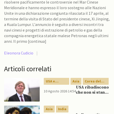
risolvere pacificamente le controversie nel Mar Cinese
Meridionale e hanno espresso il loro sostegno alle Nazioni
Unite in una dichiarazione congiunta rilasciata il 17 aprile, al
termine della visita di Stato del presidente cinese, Xi Jinping,
a Kuala Lumpur. L'annuncio è seguito a diversi incontri tra
navi cinesi e progetti di estrazione di petrolio e gas della
compagnia energetica statale malese Petronas negli ultimi
anni. Il primo [continua]
Eleonora Cudicio
|
Articoli correlati
USA e
Asia
Corea del
Canada
Sud
USA ribadiscono
10 Agosto 2026 14:54
che non si stanno
ritirando
dall’Asia:
organizzate
Asia
India
nuove