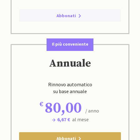
Abbonati
Il più conveniente
Annuale
Rinnovo automatico
su base annuale
80,00
/ anno
6,67 €
al mese
Abbonati