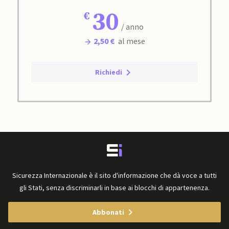
30
/ anno
2,50 €
al mese
Richiedi
Sicurezza Internazionale è il sito d'informazione che dà voce a tutti
gli Stati, senza discriminarli in base ai blocchi di appartenenza.
Abbonati