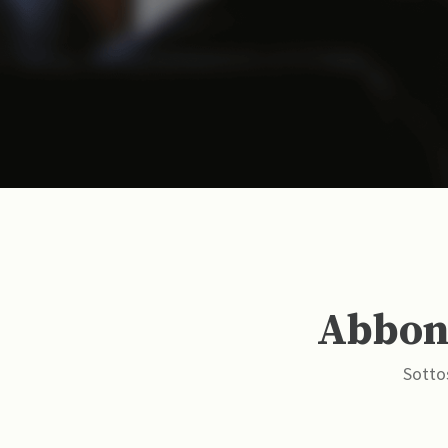
Abbona
Sottos