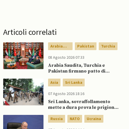
Articoli correlati
Arabia
Pakistan
Turchia
Saudita
08 Agosto 2026 07:33
Arabia Saudita, Turchia e
Pakistan firmano patto di
difesa reciproca
Asia
Sri Lanka
07 Agosto 2026 18:16
Sri Lanka, sovraffollamento
mette a dura prova le prigioni
portando a nuove rivolte: 3
morti e 23 feriti
Russia
NATO
Ucraina