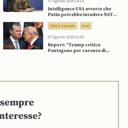
07 Agosto 2026 14:14
Intelligence USA avverte che
Putin potrebbe invadere NATO
mentre è ancora impegnato in
Ucraina
USA e Canada
Iran
07 Agosto 2026 11:02
Report: “Trump critica
Pentagono per carenza di
munizioni in guerra con l’Iran”
e sempre
interesse?