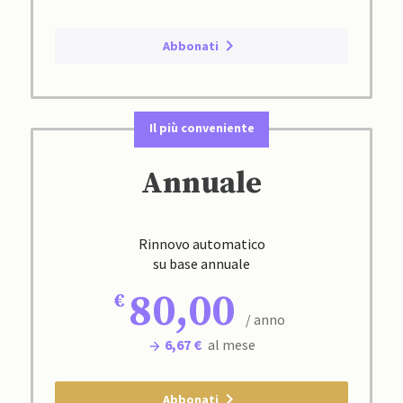
Abbonati
Il più conveniente
Annuale
Rinnovo automatico
su base annuale
80,00
/ anno
6,67 €
al mese
Abbonati