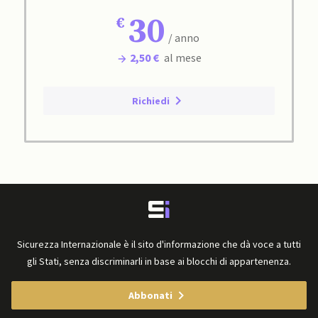
30
/ anno
2,50 €
al mese
Richiedi
Sicurezza Internazionale è il sito d'informazione che dà voce a tutti
gli Stati, senza discriminarli in base ai blocchi di appartenenza.
Abbonati