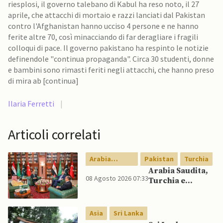
riesplosi, il governo talebano di Kabul ha reso noto, il 27
aprile, che attacchi di mortaio e razzi lanciati dal Pakistan
contro l'Afghanistan hanno ucciso 4 persone e ne hanno
ferite altre 70, così minacciando di far deragliare i fragili
colloqui di pace. Il governo pakistano ha respinto le notizie
definendole "continua propaganda". Circa 30 studenti, donne
e bambini sono rimasti feriti negli attacchi, che hanno preso
di mira ab [continua]
Ilaria Ferretti
|
Articoli correlati
Arabia
Pakistan
Turchia
Saudita
Arabia Saudita,
08 Agosto 2026 07:33
Turchia e
Pakistan firmano
patto di difesa
reciproca
Asia
Sri Lanka