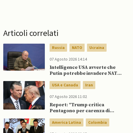
Articoli correlati
Russia
NATO
Ucraina
07 Agosto 2026 14:14
Intelligence USA avverte che
Putin potrebbe invadere NATO
mentre è ancora impegnato in
Ucraina
USA e Canada
Iran
07 Agosto 2026 11:02
Report: “Trump critica
Pentagono per carenza di
munizioni in guerra con l’Iran”
America Latina
Colombia