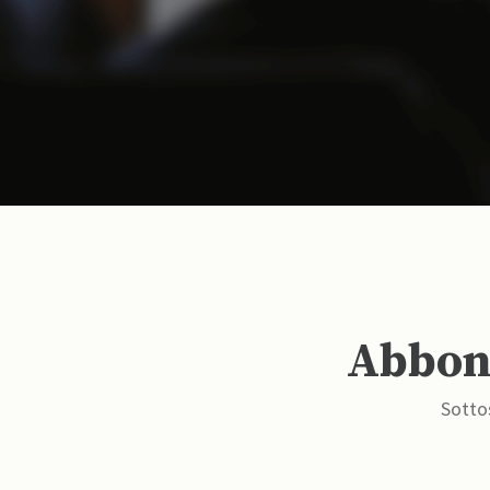
Abbona
Sottos