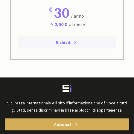
30
/ anno
2,50 €
al mese
Richiedi
Sicurezza Internazionale è il sito d'informazione che dà voce a tutti
gli Stati, senza discriminarli in base ai blocchi di appartenenza.
Abbonati