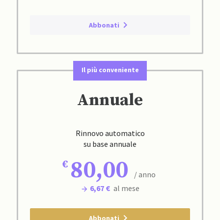
Abbonati
Il più conveniente
Annuale
Rinnovo automatico
su base annuale
80,00
/ anno
6,67 €
al mese
Abbonati