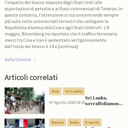
l'impatto del blocco imposto dagli Stati Uniti alle
esportazioni di petrolio e ai flussi commerciali di Teheran. In
questo contesto, l'attenzione si sta concentrando sempre
più sulle rotte commerciali terrestri che collegano la
Repubblica islamica alla Cina e agli Stati limitrofi. L'8
maggio, Bloomberg ha riportato che il traffico ferroviario
merci tra Cina e Iran è aumentato vertiginosamente
dall'inizio del blocco il 14 a [continua]
Sofia Cecinini
|
Articoli correlati
Asia
Sri Lanka
Sri Lanka,
07 Agosto 2026 18:16
sovraffollamento
mette a dura
prova le prigioni
portando a
Russia
India
Francia
nuove rivolte: 3