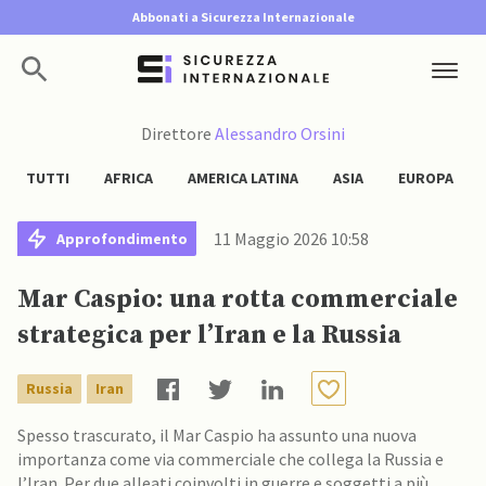
Abbonati a Sicurezza Internazionale
Direttore
Alessandro Orsini
TUTTI
AFRICA
AMERICA LATINA
ASIA
EUROPA
11 Maggio 2026 10:58
Approfondimento
Mar Caspio: una rotta commerciale
strategica per l’Iran e la Russia
Russia
Iran
Spesso trascurato, il Mar Caspio ha assunto una nuova
importanza come via commerciale che collega la Russia e
l’Iran. Per due alleati coinvolti in guerre e soggetti a più