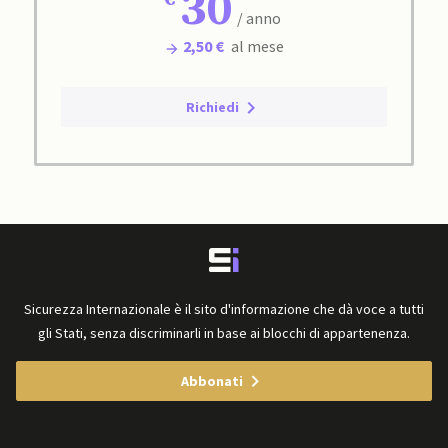
30
/ anno
2,50 €
al mese
Richiedi
Sicurezza Internazionale è il sito d'informazione che dà voce a tutti
gli Stati, senza discriminarli in base ai blocchi di appartenenza.
Abbonati