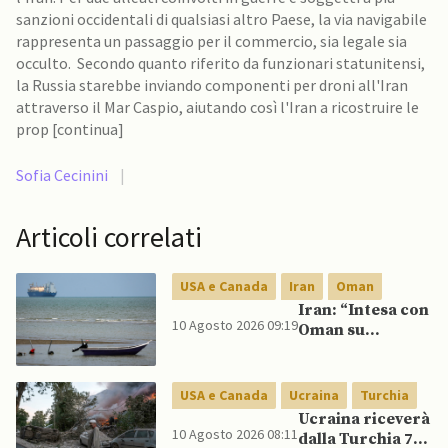
sanzioni occidentali di qualsiasi altro Paese, la via navigabile
rappresenta un passaggio per il commercio, sia legale sia
occulto. Secondo quanto riferito da funzionari statunitensi,
la Russia starebbe inviando componenti per droni all'Iran
attraverso il Mar Caspio, aiutando così l'Iran a ricostruire le
prop [continua]
Sofia Cecinini
|
Articoli correlati
USA e Canada
Iran
Oman
Iran: “Intesa con
10 Agosto 2026 09:19
Oman su
Hormuz è in fasi
finali ma restano
condizioni per
USA e Canada
Ucraina
Turchia
USA”
Ucraina riceverà
10 Agosto 2026 08:11
dalla Turchia 70