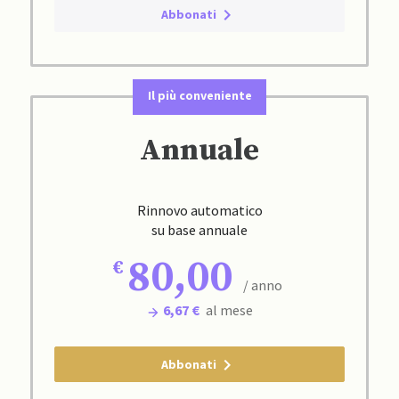
Abbonati
Il più conveniente
Annuale
Rinnovo automatico
su base annuale
80,00
/ anno
6,67 €
al mese
Abbonati