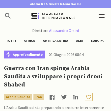
Abbonati a Sicurezza Internazionale
Direttore
Alessandro Orsini
TUTTI
AFRICA
AMERICA LATINA
ASIA
EUROPA
01 Giugno 2026 08:14
Approfondimento
Guerra con Iran spinge Arabia
Saudita a sviluppare i propri droni
Shahed
Arabia Saudita
Iran
L’Arabia Saudita si sta preparando a produrre internamente