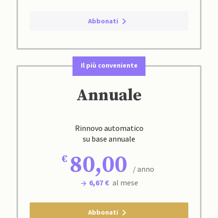
Abbonati
Il più conveniente
Annuale
Rinnovo automatico
su base annuale
80,00
/ anno
6,67 €
al mese
Abbonati