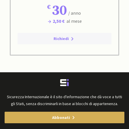
30
/ anno
2,50 €
al mese
Richiedi
Sicurezza Internazionale è il sito d'informazione che dà voce a tutti
gli Stati, senza discriminarli in base ai blocchi di appartenenza.
Abbonati