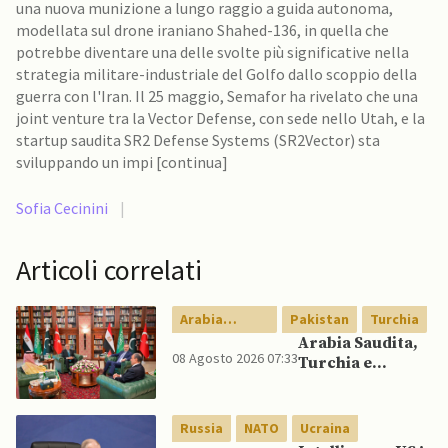
una nuova munizione a lungo raggio a guida autonoma,
modellata sul drone iraniano Shahed-136, in quella che
potrebbe diventare una delle svolte più significative nella
strategia militare-industriale del Golfo dallo scoppio della
guerra con l'Iran. Il 25 maggio, Semafor ha rivelato che una
joint venture tra la Vector Defense, con sede nello Utah, e la
startup saudita SR2 Defense Systems (SR2Vector) sta
sviluppando un impi [continua]
Sofia Cecinini
|
Articoli correlati
Arabia
Pakistan
Turchia
Saudita
Arabia Saudita,
08 Agosto 2026 07:33
Turchia e
Pakistan firmano
patto di difesa
reciproca
Russia
NATO
Ucraina