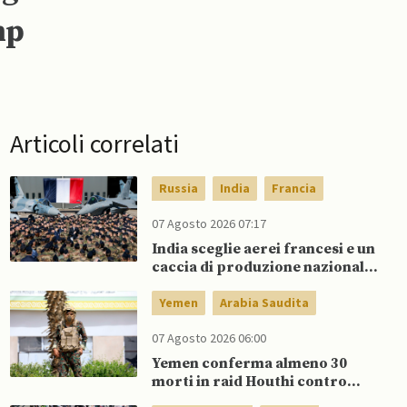
mp
Articoli correlati
Russia
India
Francia
07 Agosto 2026 07:17
India sceglie aerei francesi e un
caccia di produzione nazionale,
rifiutando offerta di Su-57 da
parte di Putin
Yemen
Arabia Saudita
07 Agosto 2026 06:00
Yemen conferma almeno 30
morti in raid Houthi contro
esercito governativo