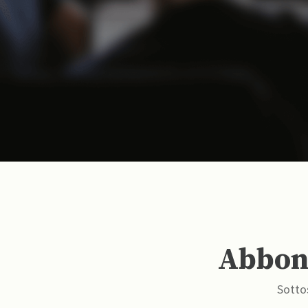
Abbona
Sottos