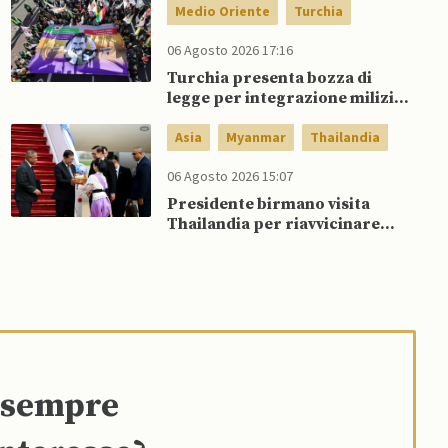
Medio Oriente
Turchia
06 Agosto 2026 17:16
Turchia presenta bozza di
legge per integrazione milizie
curde del PKK
Asia
Myanmar
Thailandia
06 Agosto 2026 15:07
Presidente birmano visita
Thailandia per riavvicinare
Myanmar ad ASEAN
e sempre