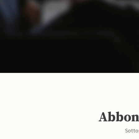
Abbona
Sottos