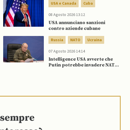
USA e Canada
Cuba
08 Agosto 2026 13:12
USA annunciano sanzioni
contro aziende cubane
Russia
NATO
Ucraina
07 Agosto 2026 14:14
Intelligence USA avverte che
Putin potrebbe invadere NATO
mentre è ancora impegnato in
Ucraina
e sempre