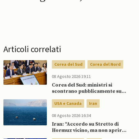
Articoli correlati
Corea del Sud
Corea del Nord
08 Agosto 2026 19:11
Corea del Sud: ministri si
scontrano pubblicamente su
politica con il Nord, mentre Lee
spinge per dialogo
USA e Canada
Iran
08 Agosto 2026 16:34
Iran: “Accordo su Stretto di
Hormuz vicino, ma non aprirà il
canale”