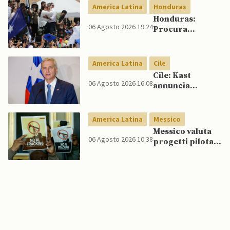
America Latina
Honduras
Honduras:
06 Agosto 2026 19:24
Procura
conferma
accuse contro ex
presidente
America Latina
Cile
Cile: Kast
06 Agosto 2026 16:08
annuncia
riforma
costituzionale
per rafforzare la
America Latina
Messico
sicurezza
Messico valuta
06 Agosto 2026 10:38
progetti pilota
di fracking per
incrementare
produzione di
gas, affermano
fonti