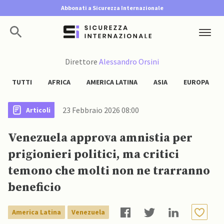
Abbonati a Sicurezza Internazionale
Direttore
Alessandro Orsini
TUTTI
AFRICA
AMERICA LATINA
ASIA
EUROPA
23 Febbraio 2026 08:00
Articoli
Venezuela approva amnistia per
prigionieri politici, ma critici
temono che molti non ne trarranno
beneficio
America Latina
Venezuela