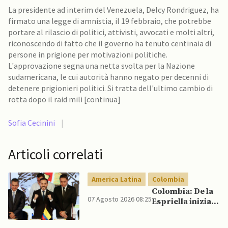
La presidente ad interim del Venezuela, Delcy Rondriguez, ha
firmato una legge di amnistia, il 19 febbraio, che potrebbe
portare al rilascio di politici, attivisti, avvocati e molti altri,
riconoscendo di fatto che il governo ha tenuto centinaia di
persone in prigione per motivazioni politiche.
L'approvazione segna una netta svolta per la Nazione
sudamericana, le cui autorità hanno negato per decenni di
detenere prigionieri politici. Si tratta dell'ultimo cambio di
rotta dopo il raid mili [continua]
Sofia Cecinini
|
Articoli correlati
America Latina
Colombia
Colombia: De la
07 Agosto 2026 08:25
Espriella inizia il
mandato
quadriennale