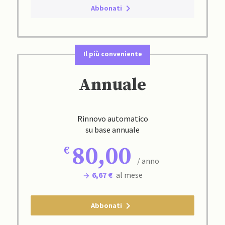
Abbonati
Il più conveniente
Annuale
Rinnovo automatico
su base annuale
80,00
/ anno
6,67 €
al mese
Abbonati