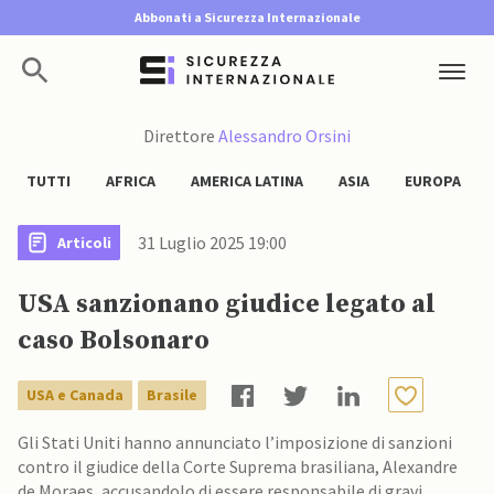
Abbonati a Sicurezza Internazionale
Direttore
Alessandro Orsini
TUTTI
AFRICA
AMERICA LATINA
ASIA
EUROPA
31 Luglio 2025 19:00
Articoli
USA sanzionano giudice legato al
caso Bolsonaro
USA e Canada
Brasile
Gli Stati Uniti hanno annunciato l’imposizione di sanzioni
contro il giudice della Corte Suprema brasiliana, Alexandre
de Moraes, accusandolo di essere responsabile di gravi