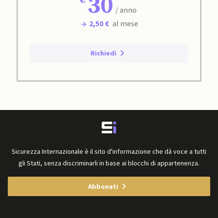
30
/ anno
2,50 €
al mese
Richiedi
Sicurezza Internazionale è il sito d'informazione che dà voce a tutti
gli Stati, senza discriminarli in base ai blocchi di appartenenza.
Abbonati