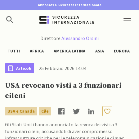
Abbonati a Sicurezza Internazionale
Direttore
Alessandro Orsini
TUTTI
AFRICA
AMERICA LATINA
ASIA
EUROPA
25 Febbraio 2026 14:04
Articoli
USA revocano visti a 3 funzionari
cileni
USA e Canada
Cile
Gli Stati Uniti hanno annunciato la revoca dei visti a 3
funzionari cileni, accusandoli di aver compromesso
infrastrutture critiche per le telecomunicazioni e di aver