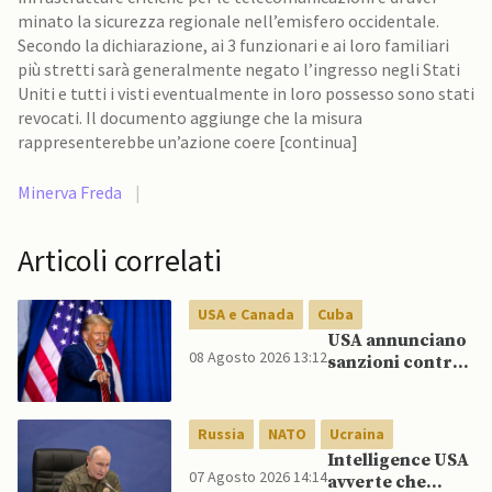
minato la sicurezza regionale nell’emisfero occidentale.
Secondo la dichiarazione, ai 3 funzionari e ai loro familiari
più stretti sarà generalmente negato l’ingresso negli Stati
Uniti e tutti i visti eventualmente in loro possesso sono stati
revocati. Il documento aggiunge che la misura
rappresenterebbe un’azione coere [continua]
Minerva Freda
|
Articoli correlati
USA e Canada
Cuba
USA annunciano
08 Agosto 2026 13:12
sanzioni contro
aziende cubane
Russia
NATO
Ucraina
Intelligence USA
07 Agosto 2026 14:14
avverte che