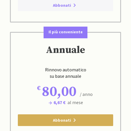
Abbonati
Il più conveniente
Annuale
Rinnovo automatico
su base annuale
80,00
/ anno
6,67 €
al mese
Abbonati