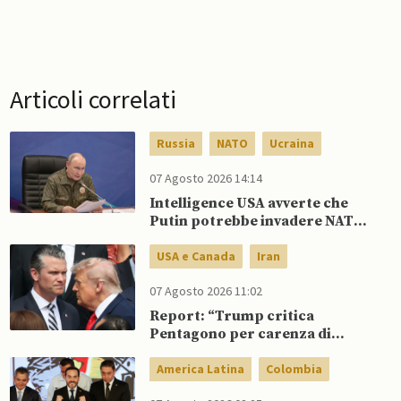
Articoli correlati
Russia
NATO
Ucraina
07 Agosto 2026 14:14
Intelligence USA avverte che
Putin potrebbe invadere NATO
mentre è ancora impegnato in
Ucraina
USA e Canada
Iran
07 Agosto 2026 11:02
Report: “Trump critica
Pentagono per carenza di
munizioni in guerra con l’Iran”
America Latina
Colombia