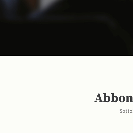
Abbona
Sottos