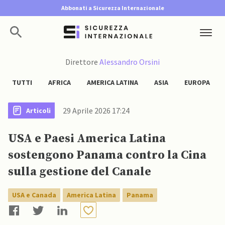
Abbonati a Sicurezza Internazionale
Direttore
Alessandro Orsini
TUTTI
AFRICA
AMERICA LATINA
ASIA
EUROPA
29 Aprile 2026 17:24
Articoli
USA e Paesi America Latina
sostengono Panama contro la Cina
sulla gestione del Canale
USA e Canada
America Latina
Panama