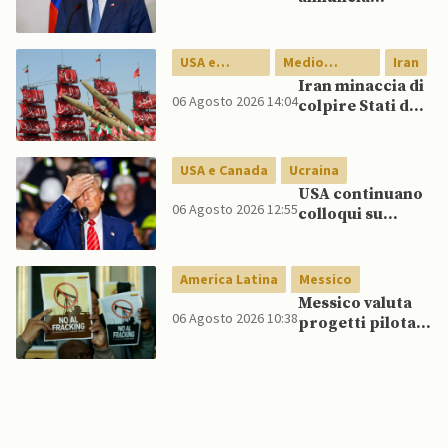
riforma
costituzionale
per rafforzare la
USA e
Medio
Iran
sicurezza
Canada
Oriente
Iran minaccia di
06 Agosto 2026 14:04
colpire Stati del
Golfo in caso di
nuovi raid USA
USA e Canada
Ucraina
USA continuano
06 Agosto 2026 12:55
colloqui su
programma
missilistico
Patriot in
America Latina
Messico
Ucraina,
Messico valuta
nonostante
06 Agosto 2026 10:38
progetti pilota
dubbi di Trump,
di fracking per
affermano fonti
incrementare
produzione di
gas, affermano
fonti