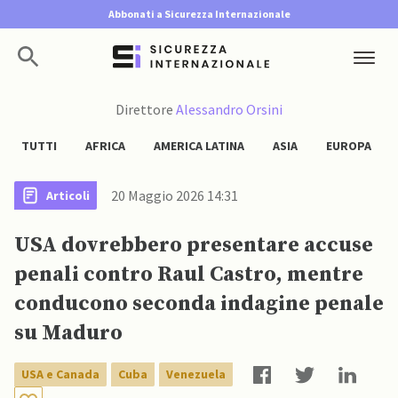
Abbonati a Sicurezza Internazionale
Direttore
Alessandro Orsini
TUTTI
AFRICA
AMERICA LATINA
ASIA
EUROPA
20 Maggio 2026 14:31
Articoli
USA dovrebbero presentare accuse
penali contro Raul Castro, mentre
conducono seconda indagine penale
su Maduro
USA e Canada
Cuba
Venezuela