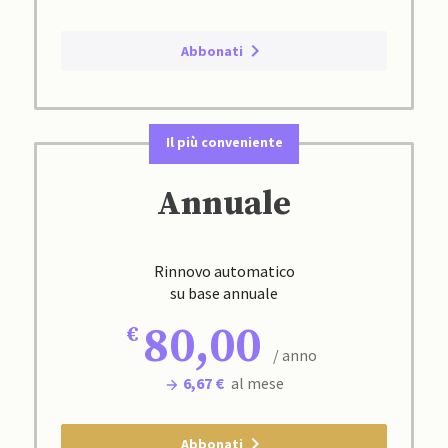
Abbonati
Il più conveniente
Annuale
Rinnovo automatico
su base annuale
80,00
/ anno
6,67 €
al mese
Abbonati