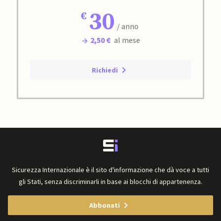
30
/ anno
2,50 €
al mese
Richiedi
Sicurezza Internazionale è il sito d'informazione che dà voce a tutti
gli Stati, senza discriminarli in base ai blocchi di appartenenza.
Abbonati