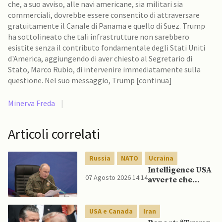
che, a suo avviso, alle navi americane, sia militari sia
commerciali, dovrebbe essere consentito di attraversare
gratuitamente il Canale di Panama e quello di Suez. Trump
ha sottolineato che tali infrastrutture non sarebbero
esistite senza il contributo fondamentale degli Stati Uniti
d'America, aggiungendo di aver chiesto al Segretario di
Stato, Marco Rubio, di intervenire immediatamente sulla
questione. Nel suo messaggio, Trump [continua]
Minerva Freda
|
Articoli correlati
Russia
NATO
Ucraina
Intelligence USA
07 Agosto 2026 14:14
avverte che
Putin potrebbe
invadere NATO
mentre è ancora
USA e Canada
Iran
impegnato in